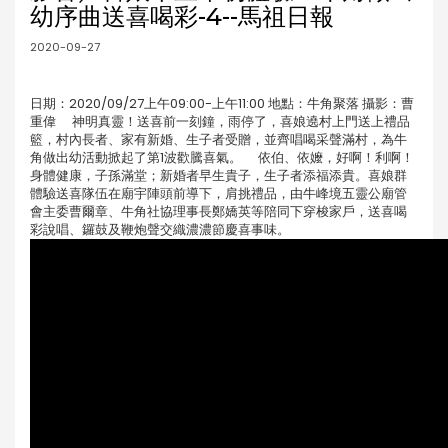
幼序曲送喜喝彩-4--馬祖日報
2020-09-27
日期：2020/09/27上午09:00-上午11:00 地點：牛角聚落 攝影：曹
重偉 神明真靈！送喜前一刻鐘，雨停了，喜娘遶村上門送上禮品
籃，村內長者、家有新婚、生子者受贈，並齊唱喝采聲滿村，為牛
角做出幼活動掀起了第1波歡騰喜氣。 依伯、依嬤，好啊！利啊！
身體健康，子孫滿堂；新婚者早生貴子，生子者添福添貴。喜娘群
體驗送喜隊伍在廟宇陣頭前導下，肩挑禮品，由牛峰境五靈公廟管
會主委曹爾章、牛角社協理事長鄭嬌英等陪同下穿梭家戶，送喜喝
彩說唱、鑼鼓及鞭炮聲交織濃濃節慶喜事味。