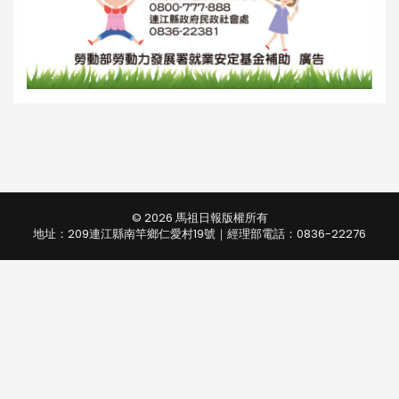
© 2026 馬祖日報版權所有
地址：209連江縣南竿鄉仁愛村19號｜經理部電話：0836-22276