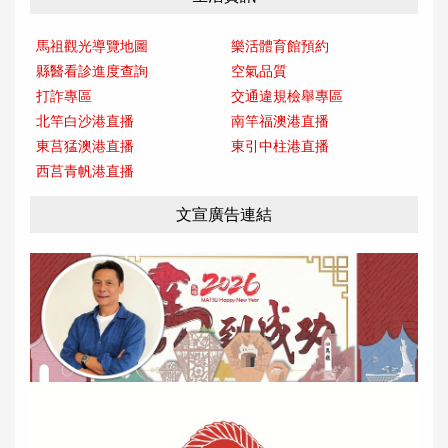
馬祖觀光導覽地圖
樂活體育館預約
縣醫看診進度查詢
空氣品質
打詐專區
交通違規檢舉專區
北竿白沙港直播
南竿福澳港直播
東莒猛澳港直播
東引中柱港直播
西莒青帆港直播
文宣廣告連結