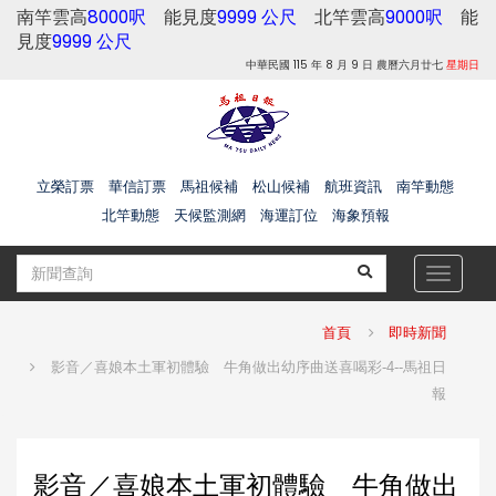
南竿雲高
8000呎
能見度
9999 公尺
北竿雲高
9000呎
能
見度
9999 公尺
中華民國 115 年 8 月 9 日 農曆六月廿七
星期日
立榮訂票
華信訂票
馬祖候補
松山候補
航班資訊
南竿動態
北竿動態
天候監測網
海運訂位
海象預報
Toggle
navigat
首頁
即時新聞
影音／喜娘本土軍初體驗 牛角做出幼序曲送喜喝彩-4--馬祖日
報
影音／喜娘本土軍初體驗 牛角做出