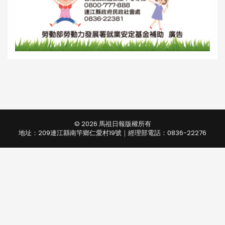
© 2026 馬祖日報版權所有
地址：209連江縣南竿鄉仁愛村19號｜經理部電話：0836-22276