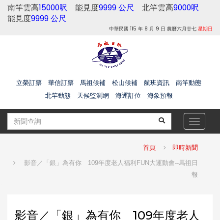
南竿雲高
15000呎
能見度
9999 公尺
北竿雲高
9000呎
能見度
9999 公尺
中華民國 115 年 8 月 9 日 農曆六月廿七
星期日
立榮訂票
華信訂票
馬祖候補
松山候補
航班資訊
南竿動態
北竿動態
天候監測網
海運訂位
海象預報
Toggle
navigat
首頁
即時新聞
影音／「銀」為有你 109年度老人福利FUN大運動會--馬祖日
報
影音／「銀」為有你 109年度老人