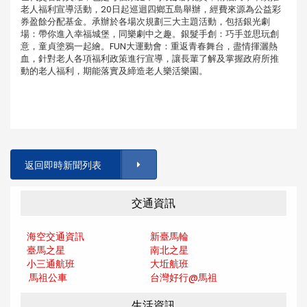
老人福利宣導活動，20日起巡迴四鄉五島舉辦，經費來源為公益彩
券盈餘分配基金。承辦於各場次規劃三大主題活動，包括銀光劇
場：帶你進入幸福城堡，同樂劇中之趣。銀髮手創：巧手並思玩創
意，童貞塗鴉一起繪。FUN大運動會：重返青春舞台，盡情揮灑熱
血，針對老人各項福利政策進行宣導，讓長輩了解及掌握政府所推
動的老人福利，期能落實及締造老人樂活樂園。
返回即時新聞列表
交通資訊
海空交通資訊
新臺馬輪
臺馬之星
南北之星
小三通航班
大坵航班
馬祖公車
台灣好行@馬
祖
生活資訊