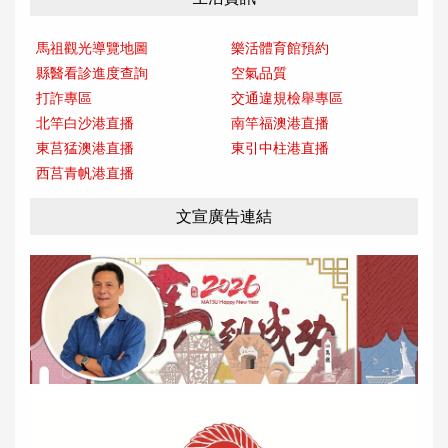
馬祖觀光導覽地圖
樂活體育館預約
縣醫看診進度查詢
空氣品質
打詐專區
交通違規檢舉專區
北竿白沙港直播
南竿福澳港直播
東莒猛澳港直播
東引中柱港直播
西莒青帆港直播
文宣廣告連結