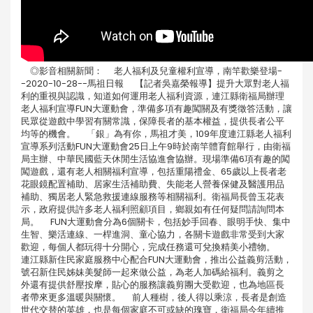
◎影音相關新聞： 老人福利及兒童權利宣導，南竿歡樂登場-
-2020-10-28--馬祖日報 【記者吳嘉榮報導】提升大眾對老人福
利的重視與認識，知道如何運用老人福利資源，連江縣衛福局辦理
老人福利宣導FUN大運動會，準備多項有趣闖關及有獎徵答活動，讓
民眾從遊戲中學習有關常識，保障長者的基本權益，提供長者公平
均等的機會。 「銀」為有你，馬祖才美，109年度連江縣老人福利
宣導系列活動FUN大運動會25日上午9時於南竿體育館舉行，由衛福
局主辦、中華民國藍天休閒生活協進會協辦。現場準備6項有趣的闖
闖遊戲，還有老人相關福利宣導，包括重陽禮金、65歲以上長者老
花眼鏡配置補助、居家生活補助費、失能老人營養保健及醫護用品
補助、獨居老人緊急救援連線服務等相關福利。衛福局長曾玉花表
示，政府提供許多老人福利照顧項目，鄉親如有任何疑問請詢問本
局。 FUN大運動會分為6個關卡，包括妙手回春、眼明手快、集中
生智、樂活連線、一桿進洞、童心協力，各關卡遊戲非常受到大家
歡迎，每個人都玩得十分開心，完成任務還可兌換精美小禮物。
連江縣新住民家庭服務中心配合FUN大運動會，推出公益義剪活動，
號召新住民姊妹美髮師一起來做公益，為老人加碼給福利。義剪之
外還有提供舒壓按摩，貼心的服務讓義剪團大受歡迎，也為地區長
者帶來更多溫暖與關懷。 前人種樹，後人得以乘涼，長者是創造
世代交替的英雄，也是每個家庭不可或缺的瑰寶，衛福局今年續推