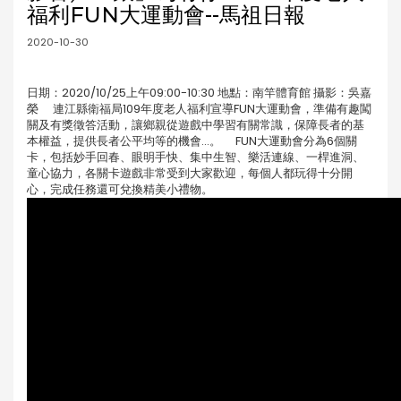
福利FUN大運動會--馬祖日報
2020-10-30
日期：2020/10/25上午09:00-10:30 地點：南竿體育館 攝影：吳嘉
榮 連江縣衛福局109年度老人福利宣導FUN大運動會，準備有趣闖
關及有獎徵答活動，讓鄉親從遊戲中學習有關常識，保障長者的基
本權益，提供長者公平均等的機會...。 FUN大運動會分為6個關
卡，包括妙手回春、眼明手快、集中生智、樂活連線、一桿進洞、
童心協力，各關卡遊戲非常受到大家歡迎，每個人都玩得十分開
心，完成任務還可兌換精美小禮物。