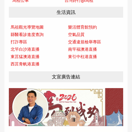
馬祖公車
台灣好行@馬
祖
生活資訊
馬祖觀光導覽地圖
樂活體育館預約
縣醫看診進度查詢
空氣品質
打詐專區
交通違規檢舉專區
北竿白沙港直播
南竿福澳港直播
東莒猛澳港直播
東引中柱港直播
西莒青帆港直播
文宣廣告連結