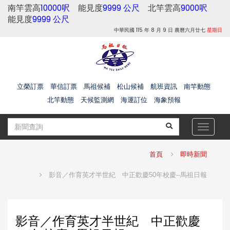
南竿雲高
10000呎
能見度
9999 公尺
北竿雲高
9000呎
能見度
9999 公尺
中華民國 115 年 8 月 9 日 農曆六月廿七
星期日
立榮訂票
華信訂票
馬祖候補
松山候補
航班資訊
南竿動態
北竿動態
天候監測網
海運訂位
海象預報
Toggle
navigat
首頁
即時新聞
影音／作育英才半世紀 中正歡慶50年校慶--馬祖日報
影音／作育英才半世紀 中正歡慶