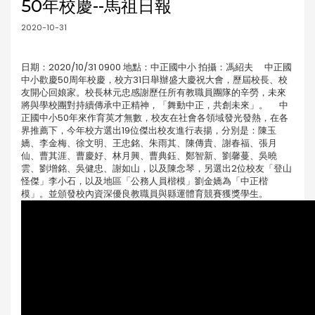
50年校慶--馬祖日報
2020-10-31
日期：2020/10/31 0900 地點：中正國中小 拍攝：馮紹夫 中正國
中小歡慶50周年校慶，校方31日舉辦盛大慶祝大會，歷屆校長、校
友開心回娘家。校長林元忠感謝歷任所有教職員團隊的辛勞，未來
將與學校團對持續傳承中正精神，「舞動中正，共創未來」。 中
正國中小50年來作育英才無數，校友在社會各領域發光發熱，在各
界推薦下，今年校方選出19位傑出校友進行表揚，分別是：陳玉
嬌、李金梅、徐文明、王忠銘、朱雨其、陳傳貴、謝春福、張月
仙、曹其涯、曹慶好、林月興、曹典鈺、鄭智新、劉馨蔓、吳曉
雲、劉增銘、吳健忠、謝如山，以及陳念琴，另選出2位校友「登山
怪傑」李小石，以及地區「公務人員楷模」劉金嬌為「中正楷
模」。並頒發校內資深優良教職員與縣運體育競賽獲獎學生。