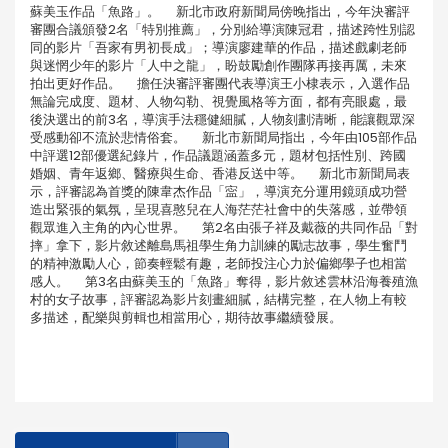
蘇美玉作品「魚路」。 新北市政府新聞局傍晚指出，今年決審評
審團合議頒發2名「特別推薦」，分別給導演陳冠君，描述跨性別認
同的影片「吾家有男初長成」；導演廖建華的作品，描述戲劇老師
與迷惘少年的影片「人中之龍」，盼鼓勵創作團隊再接再厲，未來
拍出更好作品。 擔任決審評審團代表導演王小棣表示，入選作品
無論完成度、題材、人物勾勒、視覺風格等方面，都有亮眼處，最
後決選出的前3名，導演手法穩健細膩，人物刻劃清晰，能讓觀眾深
受感動卻不流於悲情俗套。 新北市新聞局指出，今年由105部作品
中評選12部優選紀錄片，作品議題涵蓋多元，題材包括性別、跨國
婚姻、青年返鄉、醫療與生命、香港反送中等。 新北市新聞局表
示，評審認為首獎的陳韋杰作品「寍」，導演充分運用鏡頭成功營
造出緊張的氣氛，呈現喜憨兒在人海茫茫社會中的失落感，並帶領
觀眾進入主角的內心世界。 第2名由張子祥及戴薇的共同作品「對
摔」拿下，影片敘述離島馬祖學生角力訓練的勵志故事，學生奮鬥
的精神激勵人心，節奏輕鬆有趣，老師投注心力於偏鄉學子也相當
感人。 第3名由蘇美玉的「魚路」奪得，影片敘述雲林沿海養殖漁
村的女子故事，評審認為影片刻畫細膩，結構完整，在人物上有較
多描述，配樂與剪輯也相當用心，期待故事繼續發展。