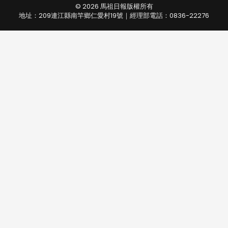
© 2026 馬祖日報版權所有
地址：209連江縣南竿鄉仁愛村19號｜經理部電話：0836-22276