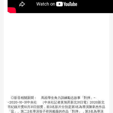
◎影音相關新聞： 馬祖學生角力訓練勵志故事「對摔」-
-2020-10-31中央社 （中央社記者黃旭昇新北31日電）2020新北
市紀錄片獎10月31日頒獎，前3名影片分別是第1名為導演陳韋杰作品
「寍」、第二2名導演張子祥與戴薇的作品「對摔」，第3名為導演