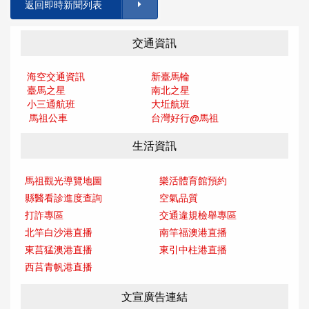
返回即時新聞列表
交通資訊
海空交通資訊
新臺馬輪
臺馬之星
南北之星
小三通航班
大坵航班
馬祖公車
台灣好行@馬
祖
生活資訊
馬祖觀光導覽地圖
樂活體育館預約
縣醫看診進度查詢
空氣品質
打詐專區
交通違規檢舉專區
北竿白沙港直播
南竿福澳港直播
東莒猛澳港直播
東引中柱港直播
西莒青帆港直播
文宣廣告連結