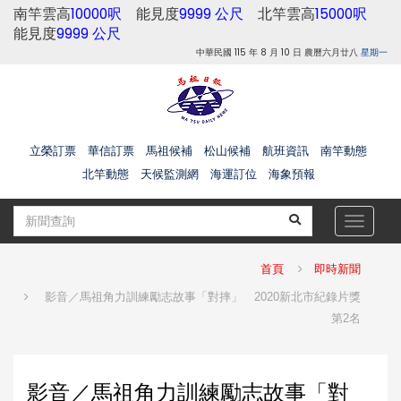
南竿雲高
10000呎
能見度
9999 公尺
北竿雲高
15000呎
能見度
9999 公尺
中華民國 115 年 8 月 10 日 農曆六月廿八
星期一
立榮訂票
華信訂票
馬祖候補
松山候補
航班資訊
南竿動態
北竿動態
天候監測網
海運訂位
海象預報
Toggle
navigat
首頁
即時新聞
影音／馬祖角力訓練勵志故事「對摔」 2020新北市紀錄片獎
第2名
影音／馬祖角力訓練勵志故事「對