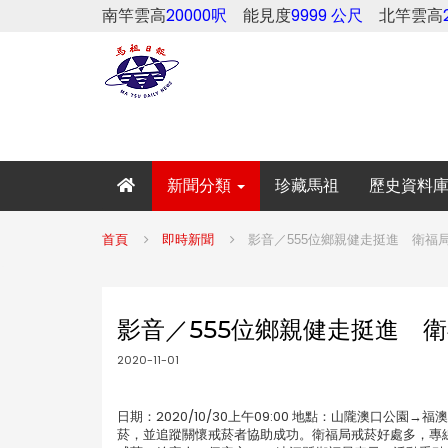
南竿雲高
20000呎
能見度
9999 公尺
北竿雲高
新聞分類
珍藏馬祖
歷史資料
首頁
即時新聞
影音／555位鄉親健走挺進 衛福
影音／555位鄉親健走挺進 衛
2020-11-01
日期：2020/10/30上午09:00 地點：山隴澳口
菸，並追蹤關懷戒菸者協助成功。衛福局戒菸好處多，專