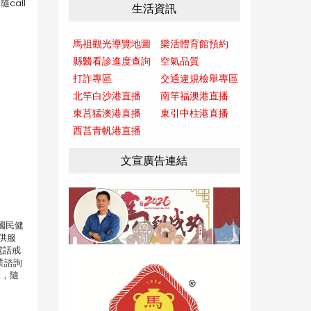
call
生活資訊
馬祖觀光導覽地圖
樂活體育館預約
縣醫看診進度查詢
空氣品質
打詐專區
交通違規檢舉專區
北竿白沙港直播
南竿福澳港直播
東莒猛澳港直播
東引中柱港直播
西莒青帆港直播
文宣廣告連結
國民健
供服
電話戒
業諮詢
康，隨