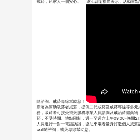
戒菸，給家人一個安心。 連江縣衛福局表示，活動重點主要訴
隨諮詢、戒菸專線幫助您！
康署為幫助吸菸者戒菸，提供二代戒菸及戒菸專線等多元戒
務，吸菸者可接受戒菸服務專業人員諮詢及戒治菸癮藥物
菸，不受時間、地點限制，週一至週六上午09:00-晚間21
人員進行一對一電話訪談，協助來電者量身打造個人戒菸
call隨諮詢，戒菸專線幫助您。