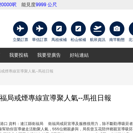
20000呎
能見度
9999 公尺
立榮訂票
華信訂票
馬祖候補
松山候補
航班資訊
南竿動態
北
庫
我要投稿
我要登廣告
好站連結
局戒煙專線宣導聚人氣--馬祖日報
福局戒煙專線宣導聚人氣--馬祖日報
公園→福澳港口 資料：連江縣衛福局 衛福局戒菸宣導及服務很用力，除不斷勸導吸菸
線幫助你宣導健走活動聚人氣，555位鄉親參與，局長曾玉花陪伴鄉親宣導吸菸