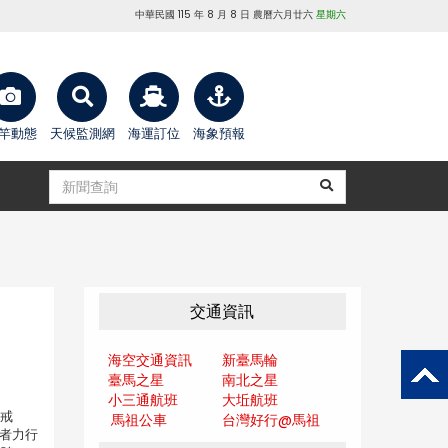
中華民國 115 年 8 月 8 日 農曆六月廿六
星期六
竿動態
天候監測網
海運訂位
海象預報
交通資訊
海空交通資訊
新臺馬輪
臺馬之星
南北之星
小三通航班
大坵航班
者戒
馬祖公車
台灣好行@馬
祖
者力行