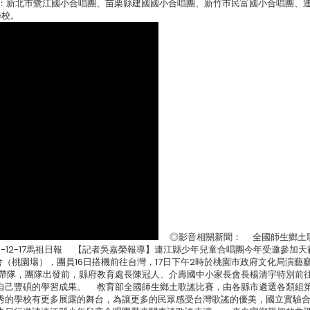
者：新北市鷺江國小合唱團、苗栗縣建國國小合唱團、新竹市民富國小合唱團、
學校。
◎影音相關新聞： 全國師生鄉土
0-12-17馬祖日報 【記者吳嘉榮報導】連江縣少年兒童合唱團今年受邀參加天
（桃園場），團員16日搭機前往台灣，17日下午2時於桃園市政府文化局演藝
帶隊，團隊出發前，縣府教育處長陳冠人、介壽國中小家長會長楊清宇特別前
自己豐碩的學習成果。 教育部全國師生鄉土歌謠比賽，由各縣市遴選各類組第
秀的學校有更多展露的舞台，為讓更多的民眾感受台灣歌謠的優美，國立實驗