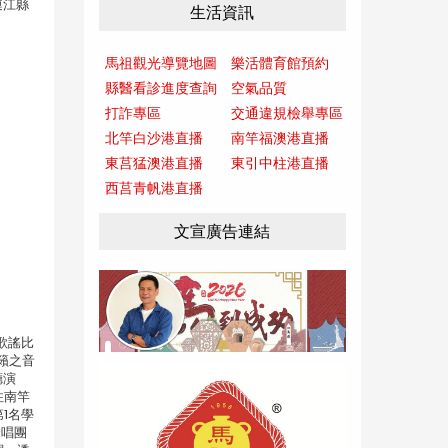
連江縣
生活資訊
馬祖觀光導覽地圖
樂活體育館預約
縣醫看診進度查詢
空氣品質
打詐專區
交通違規檢舉專區
北竿白沙港直播
南竿福澳港直播
東莒猛澳港直播
東引中柱港直播
西莒青帆港直播
文宣廣告連結
歌謠比
籟之音
廳演
往南竿
1名學
合唱團