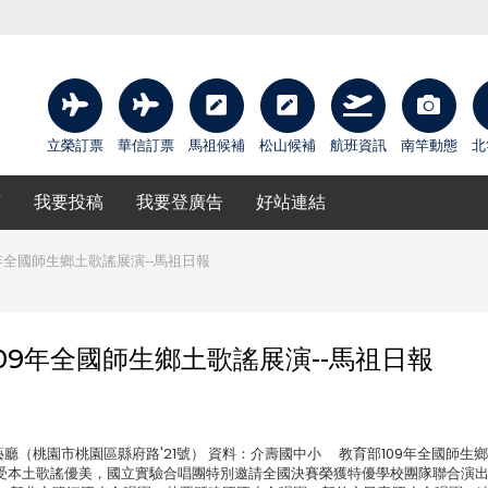
立榮訂票
華信訂票
馬祖候補
松山候補
航班資訊
南竿動態
北
庫
我要投稿
我要登廣告
好站連結
全國師生鄉土歌謠展演--馬祖日報
9年全國師生鄉土歌謠展演--馬祖日報
化局演藝廳（桃園市桃園區縣府路'21號） 資料：介壽國中小 教育部109年全國師生
受本土歌謠優美，國立實驗合唱團特別邀請全國決賽榮獲特優學校團隊聯合演