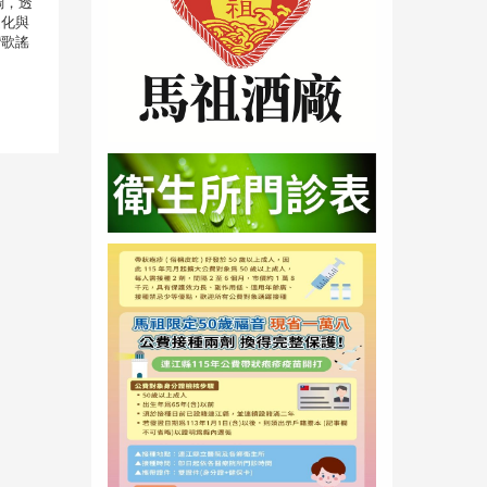
調，透
文化與
灣歌謠