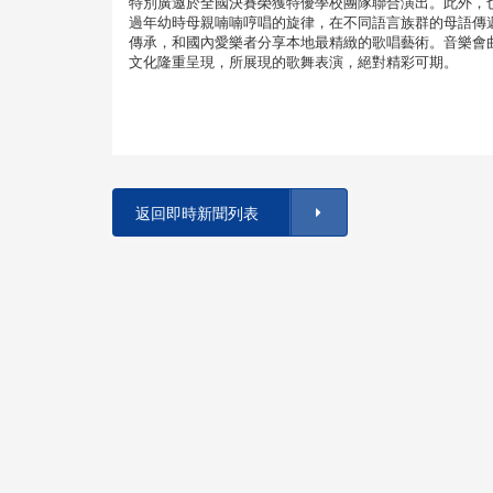
特別廣邀於全國決賽榮獲特優學校團隊聯合演出。此外，
過年幼時母親喃喃哼唱的旋律，在不同語言族群的母語傳
傳承，和國內愛樂者分享本地最精緻的歌唱藝術。音樂會
文化隆重呈現，所展現的歌舞表演，絕對精彩可期。
返回即時新聞列表