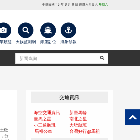
中華民國 115 年 8 月 8 日 農曆六月廿六
星期六
竿動態
天候監測網
海運訂位
海象預報
交通資訊
海空交通資訊
新臺馬輪
臺馬之星
南北之星
小三通航班
大坵航班
鄉土歌
馬祖公車
台灣好行@馬
祖
出，分