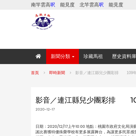
南竿雲高
呎
能見度
北竿雲高
呎
能見度
新聞分類
珍藏馬祖
歷史資料
首頁
即時新聞
影音／連江縣兒少團彩排 109年
影音／連江縣兒少團彩排 10
2020-12-17
日期：2020/12/17上午10:00 地點：桃園市政府文
謠比賽獲特優殊榮學校有更多展露舞台，為讓更多民眾感