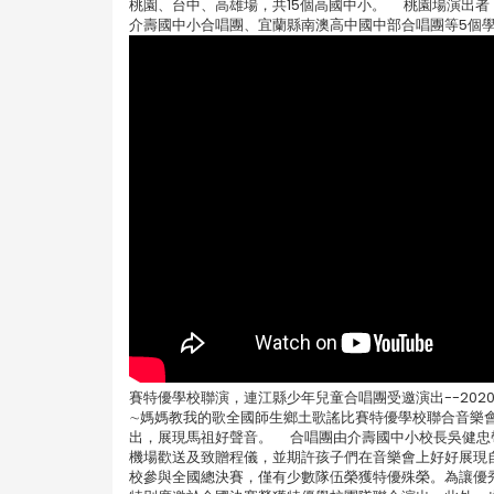
桃園、台中、高雄場，共15個高國中小。 桃園場演出
介壽國中小合唱團、宜蘭縣南澳高中國中部合唱團等5個
賽特優學校聯演，連江縣少年兒童合唱團受邀演出--202
∼媽媽教我的歌全國師生鄉土歌謠比賽特優學校聯合音樂會
出，展現馬祖好聲音。 合唱團由介壽國中小校長吳健忠
機場歡送及致贈程儀，並期許孩子們在音樂會上好好展現
校參與全國總決賽，僅有少數隊伍榮獲特優殊榮。為讓優