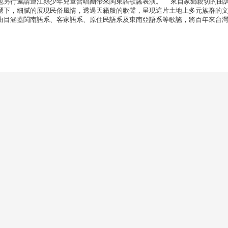
也另行邀請連江縣少年兒童合唱團帶來閩東語歌謠表演。 來自家鄉親切的曲
遞下，細膩的展現民俗風情，透過天籟般的歌聲，呈現這片土地上多元族群的
曲目涵蓋閩南語系、客家語系、原住民語系及東南亞語系等歌謠，將百年來台