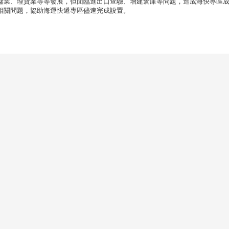
儲業、理貨業等等發展，但面臨進出口查驗、增建倉庫等問題，造成海快專區
相關問題，協助海運快遞專區儘速完成設置。