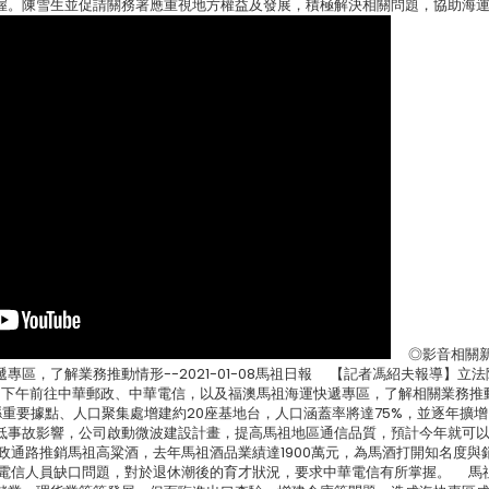
握。陳雪生並促請關務署應重視地方權益及發展，積極解決相關問題，協助海
◎影音相關新
，了解業務推動情形--2021-01-08馬祖日報 【記者馮紹夫報導】立法
日下午前往中華郵政、中華電信，以及福澳馬祖海運快遞專區，了解相關業務推
重要據點、人口聚集處增建約20座基地台，人口涵蓋率將達75%，並逐年擴
低事故影響，公司啟動微波建設計畫，提高馬祖地區通信品質，預計今年就可
通路推銷馬祖高粱酒，去年馬祖酒品業績達1900萬元，為馬酒打開知名度與
電信人員缺口問題，對於退休潮後的育才狀況，要求中華電信有所掌握。 馬