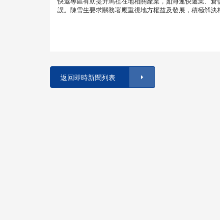
快遞專區有助提升馬祖在地相關產業，如海運快遞業、倉
誤。陳雪生要求關務署應重視地方權益及發展，積極解決
返回即時新聞列表