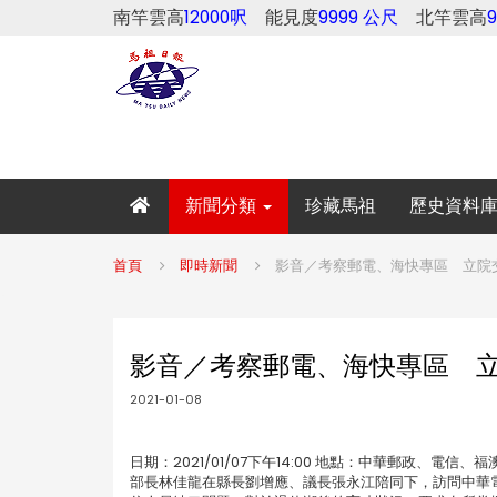
南竿雲高
12000呎
能見度
9999 公尺
北竿雲高
新聞分類
珍藏馬祖
歷史資料
首頁
即時新聞
影音／考察郵電、海快專區 立院交
影音／考察郵電、海快專區 立
2021-01-08
日期：2021/01/07下午14:00 地點：中華郵政、
部長林佳龍在縣長劉增應、議長張永江陪同下，訪問中華