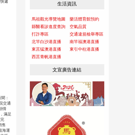
運快遞
生活資訊
馬祖觀光導覽地圖
樂活體育館預約
縣醫看診進度查詢
空氣品質
打詐專區
交通違規檢舉專區
北竿白沙港直播
南竿福澳港直播
東莒猛澳港直播
東引中柱港直播
西莒青帆港直播
文宣廣告連結
聞：
院交通
動情
增，滿足
以完
銷售
祖海運