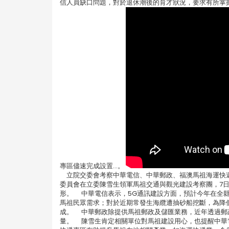
信人員缺口問題，對於退休潮後的育才狀況，要求有所掌
專區儘速完成設置...。
立院交委會考察中華電信、中華郵政、福澳馬祖海運快遞專區
委員會在立委陳雪生領軍馬祖交通與觀光建設考察團，7
形。 中華電信表示，5G通訊建設方面，預計今年在全縣
馬祖民眾需求；對於近期常發生海纜遭抽砂船挖斷，為降
成。 中華郵政除提供馬祖郵政及儲匯業務，近年透過郵政
量。 陳雪生肯定相關單位對馬祖建設用心，也提醒中華