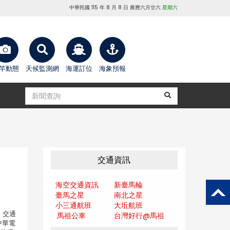
中華民國 115 年 8 月 8 日 農曆六月廿六
星期六
竿動態
天候監測網
海運訂位
海象預報
交通資訊
海空交通資訊
新臺馬輪
臺馬之星
南北之星
小三通航班
大坵航班
、交通
馬祖公車
台灣好行@馬
祖
中華電