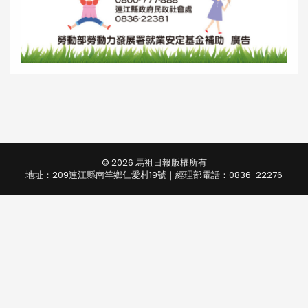
© 2026 馬祖日報版權所有
地址：209連江縣南竿鄉仁愛村19號｜經理部電話：0836-22276