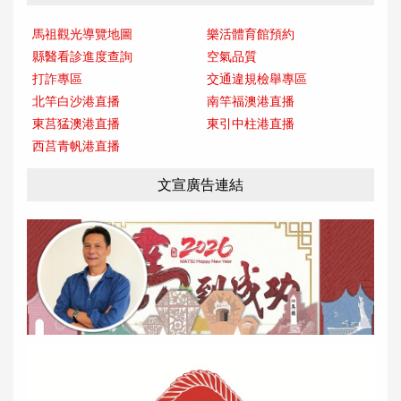
馬祖觀光導覽地圖
樂活體育館預約
縣醫看診進度查詢
空氣品質
打詐專區
交通違規檢舉專區
北竿白沙港直播
南竿福澳港直播
東莒猛澳港直播
東引中柱港直播
西莒青帆港直播
文宣廣告連結