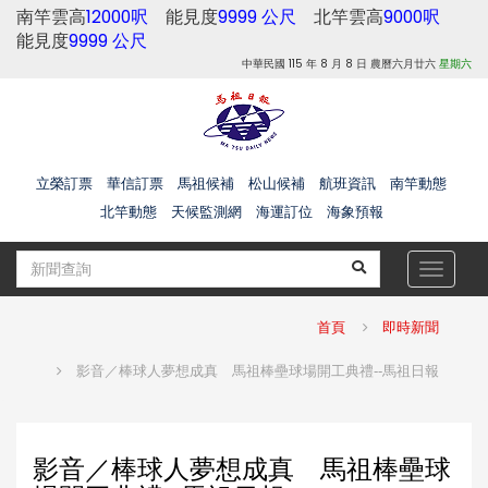
南竿雲高
12000呎
能見度
9999 公尺
北竿雲高
9000呎
能見度
9999 公尺
中華民國 115 年 8 月 8 日 農曆六月廿六
星期六
立榮訂票
華信訂票
馬祖候補
松山候補
航班資訊
南竿動態
北竿動態
天候監測網
海運訂位
海象預報
Toggle
navigat
首頁
即時新聞
影音／棒球人夢想成真 馬祖棒壘球場開工典禮--馬祖日報
影音／棒球人夢想成真 馬祖棒壘球