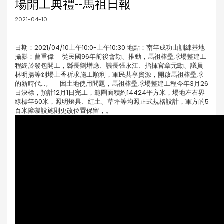
場開工典禮--馬祖日報
2021-04-10
日期：2021/04/10上午10:0-上午10:30 地點：南竿成功山訓練基地
攝影：曹重偉 從民國96年前後會勘、推動，馬祖棒壘球場整建工
程終於發包開工，縣長劉增應、議長張永江、指揮官章元勳、議員
林明揚等到場上香祈求施工順利，軍民共享資源，開啟馬祖棒壘球
的新時代…。 因土地使用問題，馬祖棒壘球場整建工程今年3月26
日決標，預計12月1日完工，範圍面積約14424平方米，場地左右界
線標竿60米，照明燈具、紅土、草坪等均照正式規格設計，軍方的5
百米障礙設施則更改位置保留，。