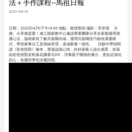
法＋手作課程--馬祖日報
2021-04-14
日期：2021/04/10下午14:00 地點：敬恆附幼 攝影：宋幸儒 分
擔、分享都是愛！連江縣家教中心邀請專業團隊分享全家都適用溝
通心法，協助家長了解共親職內涵，運用共親職技巧檢視溝通模
式，學習家事分工及情緒管理，達成教養一致性。 活動中帶領閱
讀《彩色怪獸》繪本，透過認識心情，好好跟家人說出感受，並藉
由彩色怪獸及乾燥花擴香石DIY，培養親子關係的養分，更貼近彼此
的心，收藏所學也珍藏回憶。