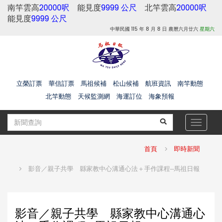
南竿雲高
20000呎
能見度
9999 公尺
北竿雲高
20000呎
能見度
9999 公尺
中華民國 115 年 8 月 8 日 農曆六月廿六
星期六
立榮訂票
華信訂票
馬祖候補
松山候補
航班資訊
南竿動態
北竿動態
天候監測網
海運訂位
海象預報
Toggle
navigat
首頁
即時新聞
影音／親子共學 縣家教中心溝通心法＋手作課程--馬祖日報
影音／親子共學 縣家教中心溝通心