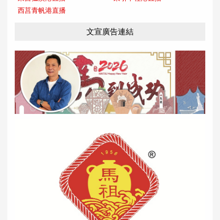
西莒青帆港直播
文宣廣告連結