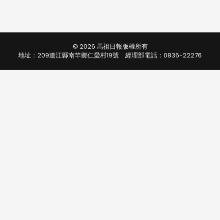
© 2026 馬祖日報版權所有
地址：209連江縣南竿鄉仁愛村19號｜經理部電話：0836-22276