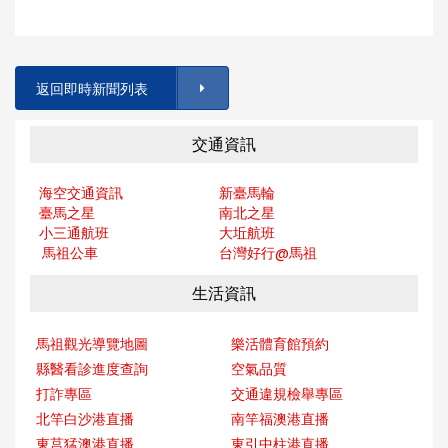
返回即時新聞列表
交通資訊
海空交通資訊
新臺馬輪
臺馬之星
南北之星
小三通航班
大坵航班
馬祖公車
台灣好行@馬
祖
生活資訊
馬祖觀光導覽地圖
樂活體育館預約
縣醫看診進度查詢
空氣品質
打詐專區
交通違規檢舉專區
北竿白沙港直播
南竿福澳港直播
東莒猛澳港直播
東引中柱港直播