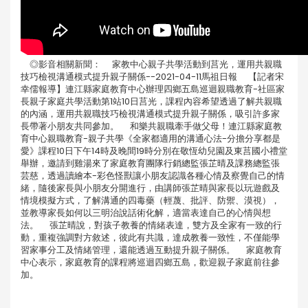
◎影音相關新聞： 家教中心親子共學活動到莒光，運用共親職
技巧檢視溝通模式提升親子關係--2021-04-11馬祖日報 【記者宋
幸儒報導】連江縣家庭教育中心辦理四鄉五島巡迴親職教育-社區家
長親子家庭共學活動第1站10日莒光，課程內容希望透過了解共親職
的內涵，運用共親職技巧檢視溝通模式提升親子關係，吸引許多家
長帶著小朋友共同參加。 和樂共親職牽手做父母！連江縣家庭教
育中心親職教育-親子共學《全家都適用的溝通心法-分擔分享都是
愛》課程10日下午14時及晚間19時分別在敬恆幼兒園及東莒國小禮堂
舉辦，邀請到雞湯來了家庭教育團隊行銷總監張芷晴及課務總監張
芸慈，透過讀繪本-彩色怪獸讓小朋友認識各種心情及察覺自己的情
緒，隨後家長與小朋友分開進行，由講師張芷晴與家長以玩遊戲及
情境模擬方式，了解溝通的四毒藥（輕蔑、批評、防禦、漠視），
並教導家長如何以三明治說話術化解，適當表達自己的心情與想
法。 張芷晴說，對孩子教養的情緒表達，雙方及全家有一致的行
動，重複強調對方敘述，彼此有共識，達成教養一致性，不僅能學
習家事分工及情緒管理，還能透過互動提升親子關係。 家庭教育
中心表示，家庭教育的課程將巡迴四鄉五島，歡迎親子家庭前往參
加。