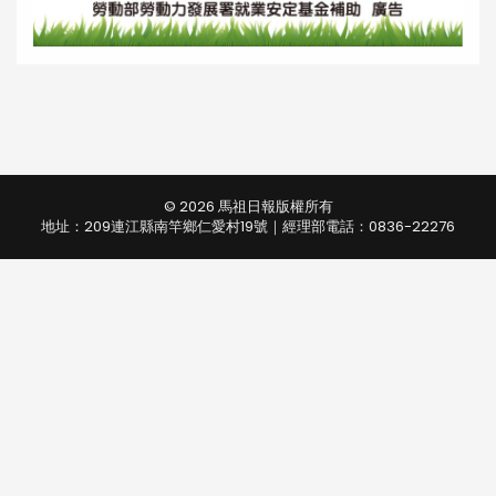
© 2026 馬祖日報版權所有
地址：209連江縣南竿鄉仁愛村19號｜經理部電話：0836-22276