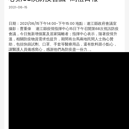
2021-06-15
日期：2021/06/15下午14:00-下午15:00 地點：連江縣政府會議室
攝影：曹重偉 連江縣疫情指揮中心15日下午召開第68次視訊防疫
會議，今日無新增個案及居家隔離者；指揮中心表示，隨著疫情升
溫，相關防疫物資需求也提升，期間有台馬兩地民間人士熱心贊
助，包括快篩試劑、口罩、手套等醫療用品，還有飲料跟小點心，
讓醫護人員備感窩心，感謝他們為防疫盡一份力…。