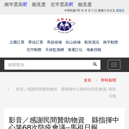
南竿雲高
呎
能見度
北竿雲高
呎
能見度
中華民國 115 年 8 月 7 日 農曆六月廿五
星期五
立榮訂票
華信訂票
馬祖候補
松山候補
航班資訊
南竿動態
北竿動態
天候監測網
海運訂位
海象預報
Toggle
navigat
首頁
即時新聞
影音／感謝民間贊助物資 縣指揮中心第68次防疫會議--馬祖
日報
影音／感謝民間贊助物資 縣指揮中
心第68次防疫會議--馬祖日報