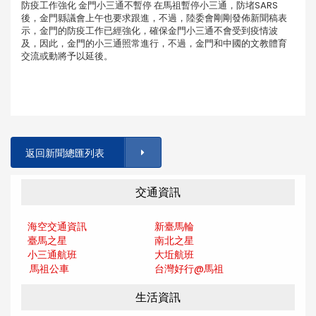
防疫工作強化 金門小三通不暫停 在馬祖暫停小三通，防堵SARS
後，金門縣議會上午也要求跟進，不過，陸委會剛剛發佈新聞稿表
示，金門的防疫工作已經強化，確保金門小三通不會受到疫情波
及，因此，金門的小三通照常進行，不過，金門和中國的文教體育
交流或動將予以延後。
返回新聞總匯列表
交通資訊
海空交通資訊
新臺馬輪
臺馬之星
南北之星
小三通航班
大坵航班
馬祖公車
台灣好行@馬
祖
生活資訊