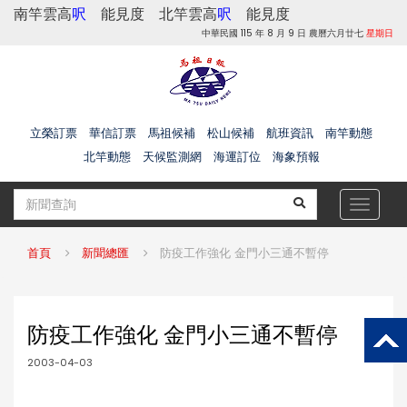
南竿雲高
呎
能見度
北竿雲高
呎
能見度
中華民國 115 年 8 月 9 日 農曆六月廿七
星期日
立榮訂票
華信訂票
馬祖候補
松山候補
航班資訊
南竿動態
北竿動態
天候監測網
海運訂位
海象預報
Toggle
navigat
首頁
新聞總匯
防疫工作強化 金門小三通不暫停
防疫工作強化 金門小三通不暫停
2003-04-03