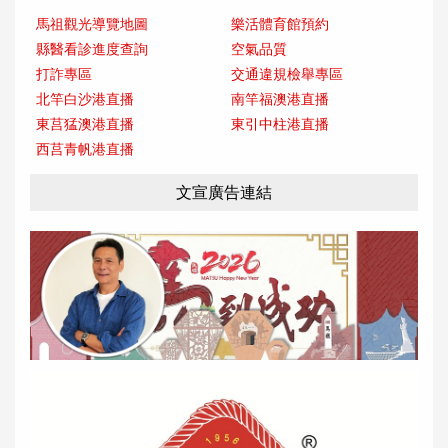
馬祖觀光導覽地圖
樂活體育館預約
縣醫看診進度查詢
空氣品質
打詐專區
交通違規檢舉專區
北竿白沙港直播
南竿福澳港直播
東莒猛澳港直播
東引中柱港直播
西莒青帆港直播
文宣廣告連結