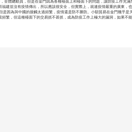
情，全體總動員，但是在金門因為各種檯面上和檯面下的問題，讓防疫工作充滿
而福建並沒有疫情傳出，所以應該很安全，但實際上，就連疫情嚴重的廣東，
，但是因為與中國的接觸太過頻繁，疫情還是防不勝防。小額貿易在金門幾乎是
當頻繁，但這種檯面下的交易抓不甚抓，成為防疫工作上極大的漏洞，如果不