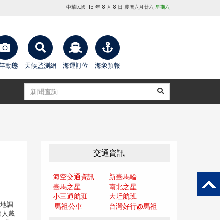
中華民國 115 年 8 月 8 日 農曆六月廿六
星期六
竿動態
天候監測網
海運訂位
海象預報
交通資訊
海空交通資訊
新臺馬輪
臺馬之星
南北之星
小三通航班
大坵航班
實地調
馬祖公車
台灣好行@馬
祖
個人戴