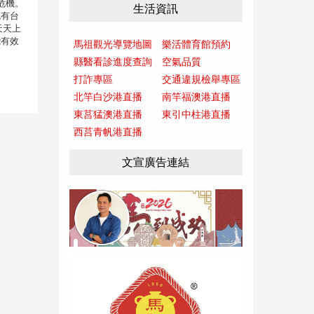
危機。
生活資訊
也有台
天天上
能有效
馬祖觀光導覽地圖
樂活體育館預約
縣醫看診進度查詢
空氣品質
打詐專區
交通違規檢舉專區
北竿白沙港直播
南竿福澳港直播
東莒猛澳港直播
東引中柱港直播
西莒青帆港直播
文宣廣告連結