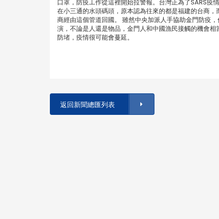
口罩，防疫工作從這裡開始拉警報。台灣正為了SARS疫
在小三通的水頭碼頭，原本認為往來的都是福建的台商，
商經由這個管道回國。 雖然中央加派人手協助金門防疫
演，不論是人還是物品，金門人和中國漁民接觸的機會相
防堵，疫情很可能會蔓延。
返回新聞總匯列表