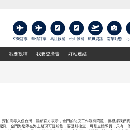
立榮訂票
華信訂票
馬祖候補
松山候補
航班資訊
南竿動態
北
庫
我要投稿
我要登廣告
好站連結
發展，深怕病毒入侵台灣，雖然官方表示，金門的防疫工作沒有問題，但根據我們
漏洞。 金門海巡隊在海上發現可疑船隻，要登船檢查，可是全體隊員，只有一