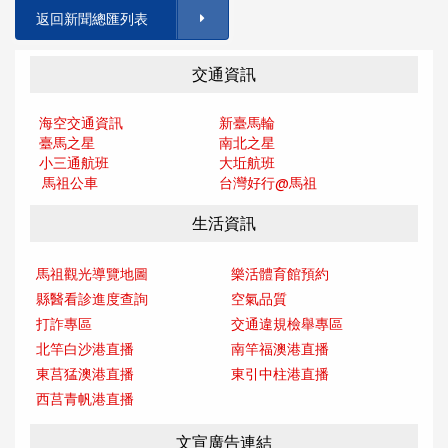
返回新聞總匯列表
交通資訊
海空交通資訊
新臺馬輪
臺馬之星
南北之星
小三通航班
大坵航班
馬祖公車
台灣好行@馬
祖
生活資訊
馬祖觀光導覽地圖
樂活體育館預約
縣醫看診進度查詢
空氣品質
打詐專區
交通違規檢舉專區
北竿白沙港直播
南竿福澳港直播
東莒猛澳港直播
東引中柱港直播
西莒青帆港直播
文宣廣告連結