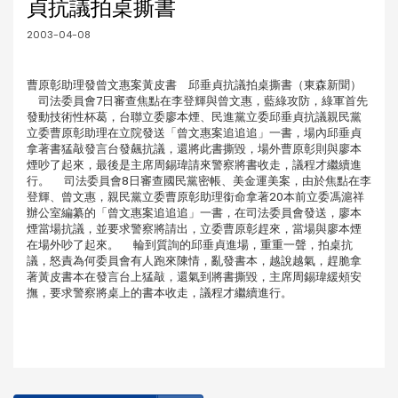
貞抗議拍桌撕書
2003-04-08
曹原彰助理發曾文惠案黃皮書 邱垂貞抗議拍桌撕書（東森新聞）
司法委員會7日審查焦點在李登輝與曾文惠，藍綠攻防，綠軍首先
發動技術性杯葛，台聯立委廖本煙、民進黨立委邱垂貞抗議親民黨
立委曹原彰助理在立院發送「曾文惠案追追追」一書，場內邱垂貞
拿著書猛敲發言台發飆抗議，還將此書撕毀，場外曹原彰則與廖本
煙吵了起來，最後是主席周錫瑋請來警察將書收走，議程才繼續進
行。 司法委員會8日審查國民黨密帳、美金運美案，由於焦點在李
登輝、曾文惠，親民黨立委曹原彰助理銜命拿著20本前立委馮滬祥
辦公室編纂的「曾文惠案追追追」一書，在司法委員會發送，廖本
煙當場抗議，並要求警察將請出，立委曹原彰趕來，當場與廖本煙
在場外吵了起來。 輪到質詢的邱垂貞進場，重重一聲，拍桌抗
議，怒責為何委員會有人跑來陳情，亂發書本，越說越氣，趕脆拿
著黃皮書本在發言台上猛敲，還氣到將書撕毀，主席周錫瑋緩頰安
撫，要求警察將桌上的書本收走，議程才繼續進行。