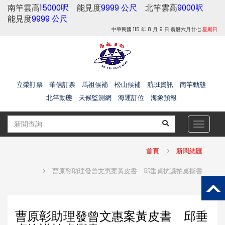
南竿雲高
15000呎
能見度
9999 公尺
北竿雲高
9000呎
能見度
9999 公尺
中華民國 115 年 8 月 9 日 農曆六月廿七
星期日
立榮訂票
華信訂票
馬祖候補
松山候補
航班資訊
南竿動態
北竿動態
天候監測網
海運訂位
海象預報
Toggle
navigat
首頁
新聞總匯
曹原彰助理發曾文惠案黃皮書 邱垂貞抗議拍桌撕書
曹原彰助理發曾文惠案黃皮書 邱垂