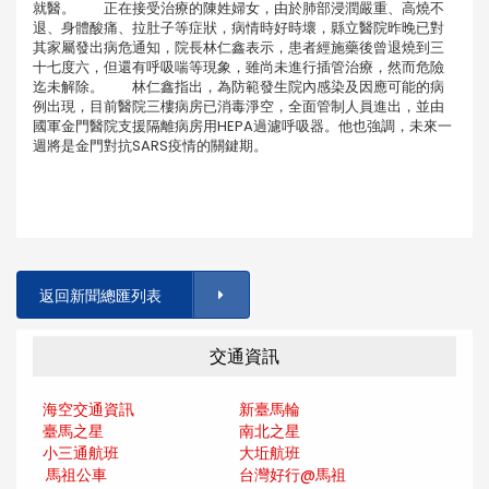
就醫。 正在接受治療的陳姓婦女，由於肺部浸潤嚴重、高燒不
退、身體酸痛、拉肚子等症狀，病情時好時壞，縣立醫院昨晚已對
其家屬發出病危通知，院長林仁鑫表示，患者經施藥後曾退燒到三
十七度六，但還有呼吸喘等現象，雖尚未進行插管治療，然而危險
迄未解除。 林仁鑫指出，為防範發生院內感染及因應可能的病
例出現，目前醫院三樓病房已消毒淨空，全面管制人員進出，並由
國軍金門醫院支援隔離病房用HEPA過濾呼吸器。他也強調，未來一
週將是金門對抗SARS疫情的關鍵期。
返回新聞總匯列表
交通資訊
海空交通資訊
新臺馬輪
臺馬之星
南北之星
小三通航班
大坵航班
馬祖公車
台灣好行@馬
祖