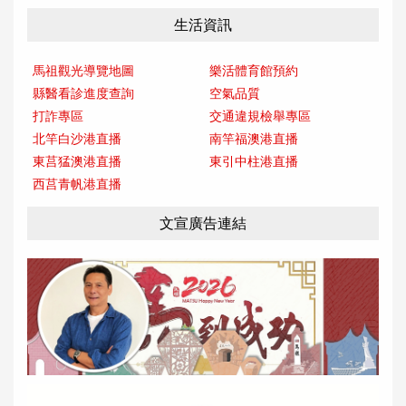
生活資訊
馬祖觀光導覽地圖
樂活體育館預約
縣醫看診進度查詢
空氣品質
打詐專區
交通違規檢舉專區
北竿白沙港直播
南竿福澳港直播
東莒猛澳港直播
東引中柱港直播
西莒青帆港直播
文宣廣告連結