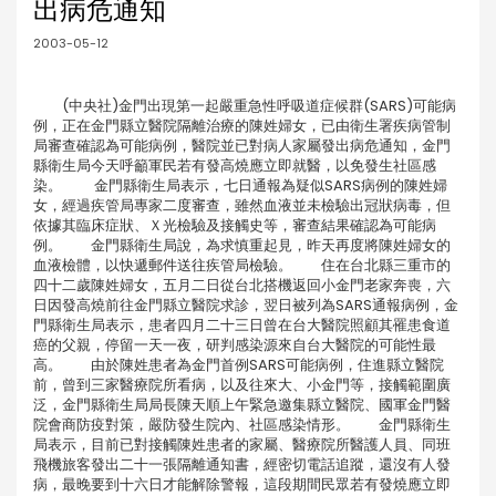
出病危通知
2003-05-12
(中央社)金門出現第一起嚴重急性呼吸道症候群(SARS)可能病
例，正在金門縣立醫院隔離治療的陳姓婦女，已由衛生署疾病管制
局審查確認為可能病例，醫院並已對病人家屬發出病危通知，金門
縣衛生局今天呼籲軍民若有發高燒應立即就醫，以免發生社區感
染。 金門縣衛生局表示，七日通報為疑似SARS病例的陳姓婦
女，經過疾管局專家二度審查，雖然血液並未檢驗出冠狀病毒，但
依據其臨床症狀、Ｘ光檢驗及接觸史等，審查結果確認為可能病
例。 金門縣衛生局說，為求慎重起見，昨天再度將陳姓婦女的
血液檢體，以快遞郵件送往疾管局檢驗。 住在台北縣三重市的
四十二歲陳姓婦女，五月二日從台北搭機返回小金門老家奔喪，六
日因發高燒前往金門縣立醫院求診，翌日被列為SARS通報病例，金
門縣衛生局表示，患者四月二十三日曾在台大醫院照顧其罹患食道
癌的父親，停留一天一夜，研判感染源來自台大醫院的可能性最
高。 由於陳姓患者為金門首例SARS可能病例，住進縣立醫院
前，曾到三家醫療院所看病，以及往來大、小金門等，接觸範圍廣
泛，金門縣衛生局局長陳天順上午緊急邀集縣立醫院、國軍金門醫
院會商防疫對策，嚴防發生院內、社區感染情形。 金門縣衛生
局表示，目前已對接觸陳姓患者的家屬、醫療院所醫護人員、同班
飛機旅客發出二十一張隔離通知書，經密切電話追蹤，還沒有人發
病，最晚要到十六日才能解除警報，這段期間民眾若有發燒應立即