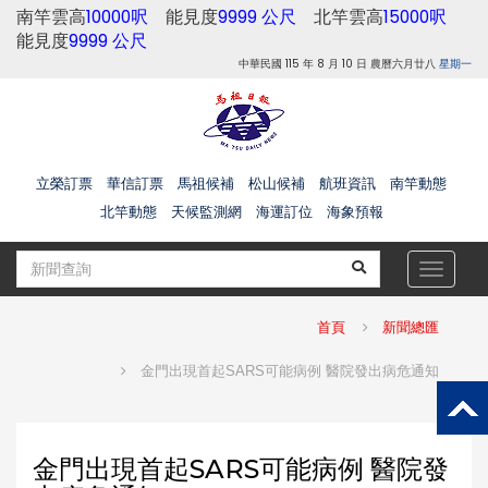
南竿雲高
10000呎
能見度
9999 公尺
北竿雲高
15000呎
能見度
9999 公尺
中華民國 115 年 8 月 10 日 農曆六月廿八
星期一
立榮訂票
華信訂票
馬祖候補
松山候補
航班資訊
南竿動態
北竿動態
天候監測網
海運訂位
海象預報
Toggle
navigat
首頁
新聞總匯
金門出現首起SARS可能病例 醫院發出病危通知
金門出現首起SARS可能病例 醫院發