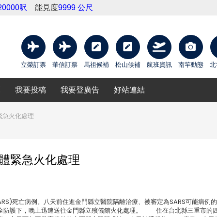
20000呎
能見度
9999 公尺
立榮訂票
華信訂票
馬祖候補
松山候補
航班資訊
南竿動態
北
庫
我要投稿
我要登廣告
好站連結
緊急火化處理
遺體緊急火化處理
RS)死亡病例。八天前住進金門縣立醫院隔離治療、被審定為SARS可能病例
安全防護下，晚上迅速送往金門縣立殯儀館火化處理。 住在台北縣三重市的