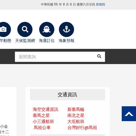
中華民國 115 年 8 月 6 日 農曆六月廿四
星期四
竿動態
天候監測網
海運訂位
海象預報
交通資訊
海空交通資訊
新臺馬輪
臺馬之星
南北之星
小三通航班
大坵航班
的小金
馬祖公車
台灣好行@馬
祖
四十二