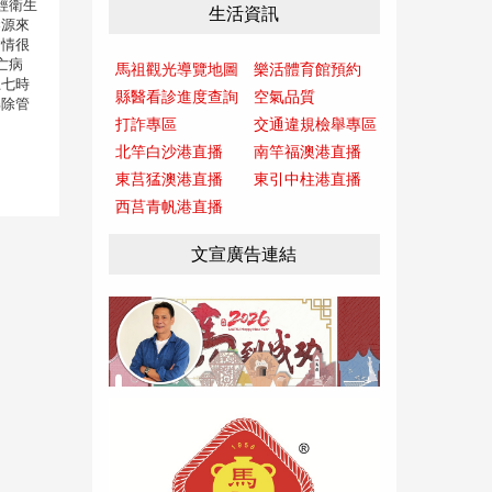
經衛生
生活資訊
染源來
病情很
亡病
馬祖觀光導覽地圖
樂活體育館預約
上七時
縣醫看診進度查詢
空氣品質
解除管
打詐專區
交通違規檢舉專區
北竿白沙港直播
南竿福澳港直播
東莒猛澳港直播
東引中柱港直播
西莒青帆港直播
文宣廣告連結