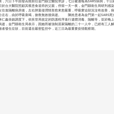
，六日下午因發高燒前往金門縣立醫院求診，七日被通報為SARS病例，十日
日於台大醫院照顧其罹患食道癌的父親，停留一天一夜，金門縣衛生局研判感
住進隔離病房後，左右肺葉侵潤情形愈來愈嚴重，呼吸窘迫狀況沒有改善，
分左右，由於呼吸衰竭，搶救無效後病逝。 陳姓患者為金門第一起SARS死
林仁鑫坐鎮調度下，依疾管局規定的防護程序進行遺體消毒、隔離等，並於晚
逝，金門縣衛生局表示，因她而被強制居家隔離的二十一人中，已經有三人
離者發生症狀，目前還在嚴密監控中，近三日為最重要疫情觀察期。