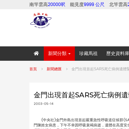
南竿雲高
20000呎
能見度
9999 公尺
北竿雲高
新聞分類
珍藏馬祖
歷史資料
首頁
新聞總匯
金門出現首起SARS死亡病例遺體
金門出現首起SARS死亡病例
2003-05-14
(中央社)金門外島出現首起嚴重急性呼吸道症候群(SA
門陳姓女病患，下午不幸因呼吸衰竭病逝，遺體在高度