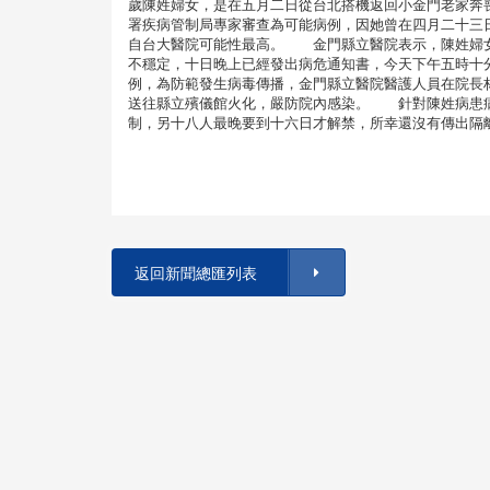
歲陳姓婦女，是在五月二日從台北搭機返回小金門老家奔喪
署疾病管制局專家審查為可能病例，因她曾在四月二十三
自台大醫院可能性最高。 金門縣立醫院表示，陳姓婦女
不穩定，十日晚上已經發出病危通知書，今天下午五時十
例，為防範發生病毒傳播，金門縣立醫院醫護人員在院長
送往縣立殯儀館火化，嚴防院內感染。 針對陳姓病患病
制，另十八人最晚要到十六日才解禁，所幸還沒有傳出隔
返回新聞總匯列表