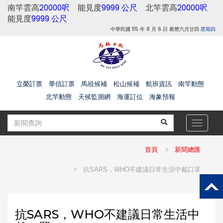
南竿雲高
20000呎
能見度
9999 公尺
北竿雲高
20000呎
能見度
9999 公尺
中華民國 115 年 8 月 6 日 農曆六月廿四
星期四
立榮訂票
華信訂票
馬祖候補
松山候補
航班資訊
南竿動態
北竿動態
天候監測網
海運訂位
海象預報
Toggle
navigat
首頁
新聞總匯
抗SARS，WHO不建議日常生活中戴口罩
抗SARS，WHO不建議日常生活中