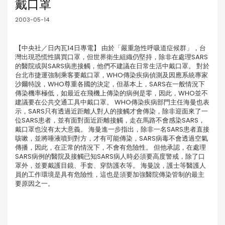
戴口罩
2003-05-14
【中央社／日內瓦14日專電】 由於「嚴重急性呼吸道症候群」，台
灣出現恐慌性購買口罩，但世界衛生組織仍堅持，除非在處理SARS
的醫院或與SARS病患接觸，他們不建議在日常生活中戴口罩。 對於
台北市捷運強制乘客要戴口罩，WHO傳染疾病偵測及因應系統專家
沙爾特說，WHO尊重各國的決定，但基本上，SARS在一般情況下
傳染機率極低，如最近在飛機上傳染的病例是零，因此，WHO並不
建議要在公共交通工具中戴口罩。 WHO傳染疾病部門主任海曼也表
示，SARS只有透過近距離人對人的接觸才會傳染，除非迎面來了一
位SARS患者，並有面對面近距離接觸，走在馬路不會感染SARS，
戴口罩也沒有太大意義。 海曼進一步指出，除非一名SARS患者直接
咳嗽，並將唾液噴到對方，才有可能傳染，SARS病毒不會透過空氣
傳播，因此，在正常的情況下，不會有危險性。 但他承認，在處理
SARS病例的醫院及接觸已知SARS病人時必須要高度警戒，除了口
罩外，並要戴護目鏡、手套、穿防護衣等。 海曼說，護士等醫護人
員的工作環境是具有危險性，這也是須要加強醫院傳染管制的最主
要原因之一。