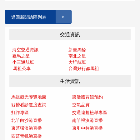
返回新聞總匯列表
交通資訊
海空交通資訊
新臺馬輪
臺馬之星
南北之星
小三通航班
大坵航班
馬祖公車
台灣好行@馬
祖
生活資訊
馬祖觀光導覽地圖
樂活體育館預約
縣醫看診進度查詢
空氣品質
打詐專區
交通違規檢舉專區
北竿白沙港直播
南竿福澳港直播
東莒猛澳港直播
東引中柱港直播
西莒青帆港直播