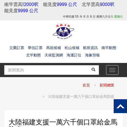
南竿雲高
12000呎
能見度
9999 公尺
北竿雲高
9000呎
能見度
9999 公尺
中華民國 115 年 8 月 8 日 農曆六月廿六
星期六
立榮訂票
華信訂票
馬祖候補
松山候補
航班資訊
南竿動態
北竿動態
天候監測網
海運訂位
海象預報
Toggle
navigat
首頁
新聞總匯
大陸福建支援一萬六千個口罩給金馬防疫
大陸福建支援一萬六千個口罩給金馬