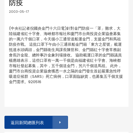
防疫
2003-05-17
(中央社記者倪國炎金門十六日電)針對金門防疫一「罩」難求，大
陸福建省紅十字會、海峽都市報社和廈門市台商投資企業協會募集
的一萬六千個口罩，今天循小三通管道船運金門，支援金門和馬祖
防疫作戰。 這批口罩下午由小三通班船金門籍「東方之星號」載運
抵達水頭碼頭，金門縣衛生局課長陳世和、金門縣紅十字會常務副
會長許金龍、總幹事許金象到場接收。 協助載運口罩的金門縣議員
楊應雄表示，這些口罩有一萬一千個是由福建省紅十字會、海峽都
市報社發起募集，其中，五千個送金門，另六千個送馬祖。 此外，
廈門市台商投資企業協會獲悉一水之隔的金門發生首起嚴重急性呼
吸道症候群（SARS）死亡病例，口罩面臨缺貨，也募集五千個支援
金門需求。920516
返回新聞總匯列表