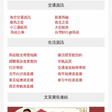
交通資訊
海空交通資訊
新臺馬輪
臺馬之星
南北之星
小三通航班
大坵航班
馬祖公車
台灣好行@馬
祖
生活資訊
馬祖觀光導覽地圖
樂活體育館預約
縣醫看診進度查詢
空氣品質
打詐專區
交通違規檢舉專區
北竿白沙港直播
南竿福澳港直播
東莒猛澳港直播
東引中柱港直播
西莒青帆港直播
文宣廣告連結