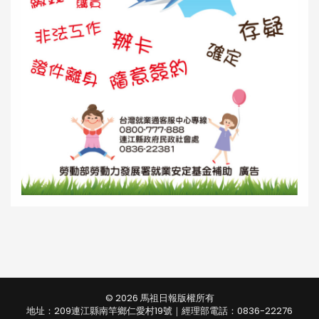
© 2026 馬祖日報版權所有
地址：209連江縣南竿鄉仁愛村19號｜經理部電話：0836-22276