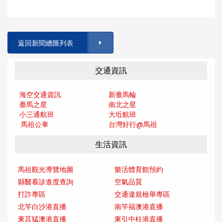
返回新聞總匯列表
交通資訊
海空交通資訊
新臺馬輪
臺馬之星
南北之星
小三通航班
大坵航班
馬祖公車
台灣好行@馬
祖
生活資訊
馬祖觀光導覽地圖
樂活體育館預約
縣醫看診進度查詢
空氣品質
打詐專區
交通違規檢舉專區
北竿白沙港直播
南竿福澳港直播
東莒猛澳港直播
東引中柱港直播