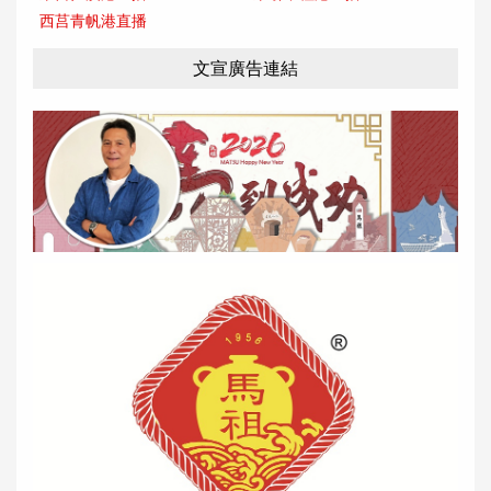
西莒青帆港直播
文宣廣告連結