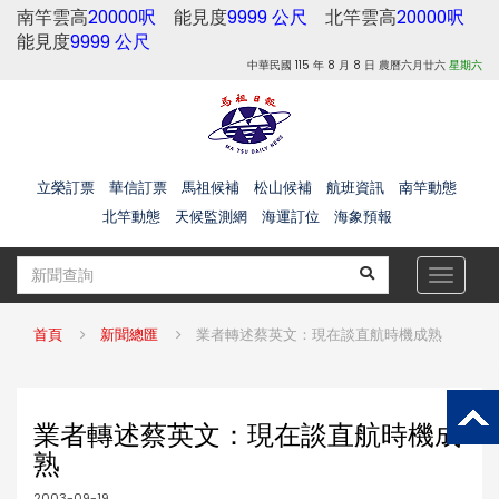
南竿雲高
20000呎
能見度
9999 公尺
北竿雲高
20000呎
能見度
9999 公尺
中華民國 115 年 8 月 8 日 農曆六月廿六
星期六
立榮訂票
華信訂票
馬祖候補
松山候補
航班資訊
南竿動態
北竿動態
天候監測網
海運訂位
海象預報
Toggle
navigat
首頁
新聞總匯
業者轉述蔡英文：現在談直航時機成熟
業者轉述蔡英文：現在談直航時機成
熟
2003-09-19