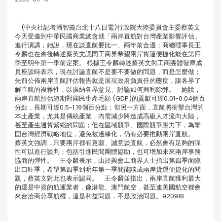
(中央社記者潘智義台北十八日電)行政院大陸委員會主委蔡英文
今天受邀到中華民國商業總會就「兩岸直航對台灣產業影響評估」
進行演講，她說，現在談直航要比一、兩年前合適；商總理事長王
令麟也在會後轉述蔡英文認同工商界希望兩岸貨運便捷化能在第四
季至明年第一季前定案。 根據王令麟轉述蔡英文與工商團體智庫成
員座談時表示，現在討論直航不是要不要做的問題，而是怎麼做；
先前公佈兩岸直航評估報告就是展現政府負責任的態度，讓各界了
解直航的複雜性，以廣納各界意見、討論如何興利除弊。 她說，
兩岸直航預估短期對國民生產毛額 (GDP)的貢獻可達0.01-0.04個百
分點，長期可達0.5-1.19個百分點；但另一方面，直航將衝擊台灣的
本土產業，尤其是傳統產業，內需減少將造成高級人才流向大陸，
甚至產生通貨緊縮的問題；但在區域競爭、國際競爭壓力下，為鞏
固台灣經濟戰略地位，避免被邊緣化，仍有必要推動兩岸直航。
蔡英文強調，只要兩岸都有意願、誠意談直航，必然會有足夠的彈
性可以進行談判；包括引進民間團體協助，也可增加未來兩岸事務
協商的彈性。 王令麟表示，由於與會工商界人士指出第四季面臨
出口旺季，希望第四季到明年第一季間能談成兩岸貨運便捷化的問
題，蔡英文對此也表示認同。 王令麟並指出，兩岸直航獲利最大
的還是中資的航運業者，像港龍、澳門航空，甚至連美國航空都會
來台洽商分享航權，這是利益問題，不是政治問題。920918