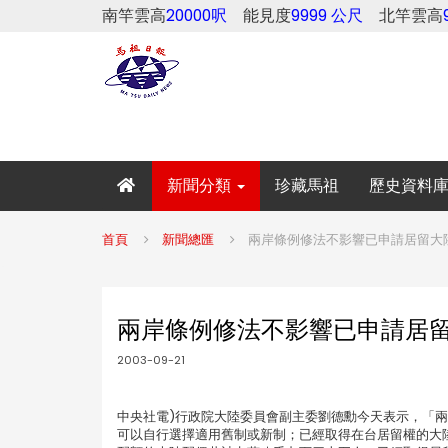
南竿雲高
20000呎
能見度
9999 公尺
北竿雲高
新聞分類
珍藏馬祖
歷史資料
首頁
新聞總匯
兩岸條例修法不影響已申請居留大
兩岸條例修法不影響已申請居
2003-09-21
中央社電)行政院大陸委員會副主委劉德勳今天表示，「兩
可以自行選擇適用舊制或新制；已經取得在台居留權的大