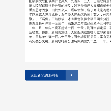
配額的大陸配偶共計七萬八千九百四十五人，已經取得居
萬大陸配偶取得身分證的權益，將不受兩岸人民關係條例
重要思考因素。由於外來人口逐年增加，這項修法是為將
年以三萬人速度成長，五年後大陸配偶約三十萬人；外籍
聚」、「居留」三階段後，才有機會取得中華民國身分證
團聚最長可停留一至三年；結婚滿二年或已生產子女可申
二年，且二年內出境不超過一百二十天，則可申請定居，
活從寬」原則。新制實施後，大陸配偶結婚後可立即來台
年，且每年住滿一百八十三天，可申請長期居留，享有完
有完整公民權。新制取得身分證時間約需九年至十一年。92
返回新聞總匯列表