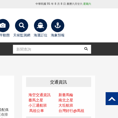
中華民國 115 年 8 月 8 日 農曆六月廿六
星期六
竿動態
天候監測網
海運訂位
海象預報
交通資訊
海空交通資訊
新臺馬輪
臺馬之星
南北之星
小三通航班
大坵航班
陸配偶
馬祖公車
台灣好行@馬
祖
正在排