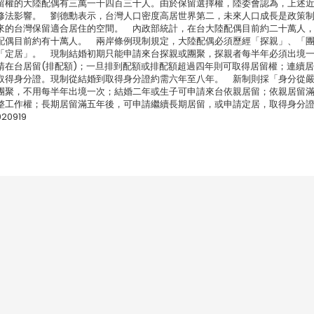
留權的大陸配偶有三萬一千四百三十人。由於保留選擇權，陸委會認為，上述
修法影響。 劉德勳表示，台灣人口密度高居世界第二，未來人口成長是政策
來的台灣保留適合居住的空間。 內政部統計，在台大陸配偶目前約二十萬人
配偶目前約有十萬人。 兩岸條例現制規定，大陸配偶必須歷經「探親」、「
「定居」。 現制結婚初期只能申請來台探親或團聚，探親者每半年必須出境
請在台居留(排配額)；一旦排到配額或排配額超過四年則可取得居留權；連續
取得身分證。現制從結婚到取得身分證約需六年至八年。 新制則採「身分從
團聚，不用每半年出境一次；結婚二年或生子可申請來台依親居留；依親居留
整工作權；長期居留滿五年後，可申請繼續長期居留，或申請定居，取得身分
0919