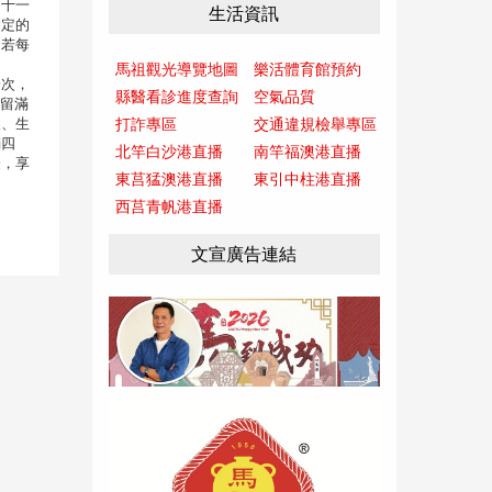
近十一
生活資訊
制定的
，若每
團
馬祖觀光導覽地圖
樂活體育館預約
一次，
縣醫看診進度查詢
空氣品質
居留滿
嚴、生
打詐專區
交通違規檢舉專區
滿四
北竿白沙港直播
南竿福澳港直播
證，享
東莒猛澳港直播
東引中柱港直播
西莒青帆港直播
文宣廣告連結