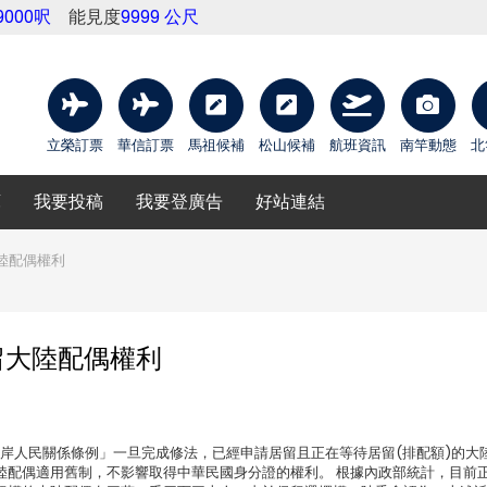
9000呎
能見度
9999 公尺
立榮訂票
華信訂票
馬祖候補
松山候補
航班資訊
南竿動態
北
庫
我要投稿
我要登廣告
好站連結
陸配偶權利
留大陸配偶權利
岸人民關係條例」一旦完成修法，已經申請居留且正在等待居留(排配額)的大
陸配偶適用舊制，不影響取得中華民國身分證的權利。 根據內政部統計，目前