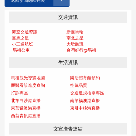
返回新聞總匯列表
交通資訊
海空交通資訊
新臺馬輪
臺馬之星
南北之星
小三通航班
大坵航班
馬祖公車
台灣好行@馬
祖
生活資訊
馬祖觀光導覽地圖
樂活體育館預約
縣醫看診進度查詢
空氣品質
打詐專區
交通違規檢舉專區
北竿白沙港直播
南竿福澳港直播
東莒猛澳港直播
東引中柱港直播
西莒青帆港直播
文宣廣告連結