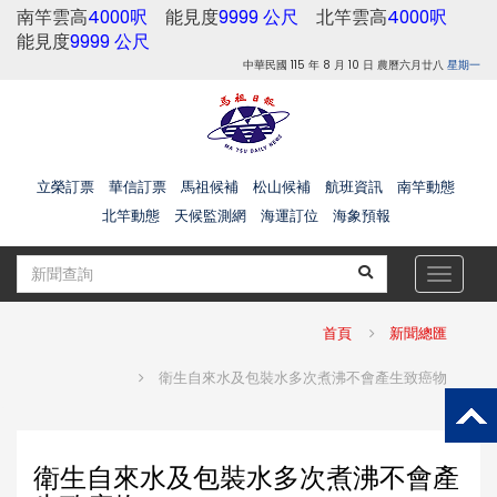
南竿雲高
4000呎
能見度
9999 公尺
北竿雲高
4000呎
能見度
9999 公尺
中華民國 115 年 8 月 10 日 農曆六月廿八
星期一
立榮訂票
華信訂票
馬祖候補
松山候補
航班資訊
南竿動態
北竿動態
天候監測網
海運訂位
海象預報
Toggle
navigat
首頁
新聞總匯
衛生自來水及包裝水多次煮沸不會產生致癌物
衛生自來水及包裝水多次煮沸不會產