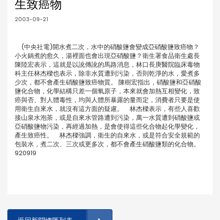
生致癌物
2003-09-21
(中央社電)開水煮二次，水中的硝酸鹽會變成亞硝酸鹽致癌物？
小火鍋煮的愈久，湯裡面也會出現亞硝酸鹽？衛生署食品衛生處長
陳陸宏表示，這就是以訛傳訛的馬路消息，林口長庚醫院臨床毒物
科主任林杰樑也表示，除非水質遭到污染，否則乾淨的水，愛煮多
少次，都不會產生硝酸鹽致癌物質。 陳樹宏指出，硝酸鹽和亞硝酸
鹽化合物，化學結構只差一個氧原子，本來就會加熱互相變化，致
癌與否、對人體毒性，均與人體所暴露的量而定，消費者只要是使
用衛生自來水，就沒有這方面的疑慮。 林杰樑表示，有些人喜歡
接山泉水泡茶，或是自來水管路遭到污染，萬一水質遭到硝酸鹽或
亞硝酸鹽物污染，再經過加熱，是會使得這些化合物起化學變化，
產生致癌性。 林杰樑強調，衛生的自來水，或是符合安全規範的
包裝水，煮二次、三次或更多次，都不會產生硝酸鹽類的化合物。
920919