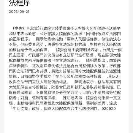
法程序
2003-09-21
(中央社台北電)行政院大陸委員會今天對於大陸配偶靜坐活動平
和結束表示欣慰，並呼籲讓大陸配偶的訴求「回到行政與立法部門
的正常程序」，顯示陸委會推動「兩岸人民關係條例」修法的決心
不變。但陸委會承諾，將秉持立法院朝野共識，對於在台大陸配偶
的權益給予最大的保障。 陸委會副主委陳明通表示，台灣是一個
民主國家，行政部門的決策自有立法部門進行監督，現在關係大陸
配偶權益的兩岸條例修法已在立法院進行。 陳明通指出，由於兩
岸關係特殊，這次兩岸條例修法是配合台灣整個移入政策，行政部
門與立法部門已有共識，將致力於解決現今大陸配偶權益的過渡性
措施，日前朝野立委成立「在台大陸配偶權益保護協會」，顯示行
政與立法部門重視大陸配偶的權益。 陳明通表示，修法草案有關
大陸配偶在台停留權益，陸委會已經和朝野立委取得相當共識。已
取得居留權者，不影響取得身分證的時間；目前已申請居留等待配
額者，對新、舊制有選擇權。 陳明通表示，陸委會將秉持一貫立
場，主動積極與民間團體及大陸配偶說明新、舊制的差異，達成
「生活從寬」政策，保障大陸配偶在台生活的便利性。920920