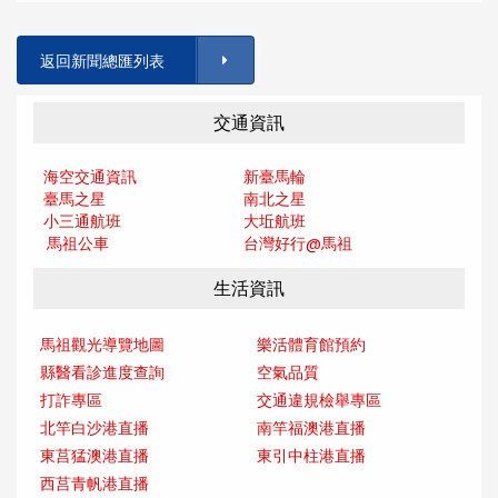
返回新聞總匯列表
交通資訊
海空交通資訊
新臺馬輪
臺馬之星
南北之星
小三通航班
大坵航班
馬祖公車
台灣好行@馬
祖
生活資訊
馬祖觀光導覽地圖
樂活體育館預約
縣醫看診進度查詢
空氣品質
打詐專區
交通違規檢舉專區
北竿白沙港直播
南竿福澳港直播
東莒猛澳港直播
東引中柱港直播
西莒青帆港直播