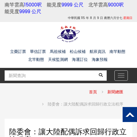
南竿雲高
15000呎
能見度
9999 公尺
北竿雲高
9000呎
能見度
9999 公尺
中華民國 115 年 8 月 9 日 農曆六月廿七
星期日
立榮訂票
華信訂票
馬祖候補
松山候補
航班資訊
南竿動態
北竿動態
天候監測網
海運訂位
海象預報
Toggle
navigat
首頁
新聞總匯
陸委會：讓大陸配偶訴求回歸行政立法程序
陸委會：讓大陸配偶訴求回歸行政立