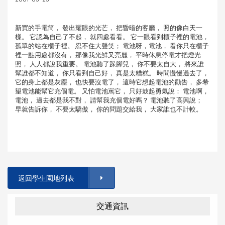
新買的手電筒， 發出耀眼的光芒， 把昏暗的客廳， 照的像白天一
樣。 它認為自己了不起， 就四處看看。 它一眼看到櫃子裡的電池，
孤單的站在櫃子裡。 忍不住大聲笑； 電池呀，電池， 看你只在櫃子
裡一點用處都沒有， 那像我光鮮又亮麗， 平時休息停電才把燈光
照， 人人都說我重要。 電池聽了跺腳兒， 你不要太自大， 將來誰
幫誰都不知道， 你只看到自己好， 真是太糟糕。 時間慢慢過去了，
它的身上都是灰塵， 也快要沒電了， 這時它想起電池的勸告， 多希
望電池能幫它充個電。 又怕電池罵它， 只好鼓起勇氣說： 電池啊，
電池， 過去都是我不對， 請幫我充個電好嗎？ 電池聽了高興說；
早就告訴你， 不要太驕傲， 你的問題交給我， 大家誰也不計較。
返回學生園地列表
交通資訊