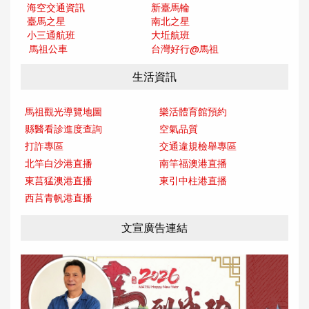
海空交通資訊
新臺馬輪
臺馬之星
南北之星
小三通航班
大坵航班
馬祖公車
台灣好行@馬
祖
生活資訊
馬祖觀光導覽地圖
樂活體育館預約
縣醫看診進度查詢
空氣品質
打詐專區
交通違規檢舉專區
北竿白沙港直播
南竿福澳港直播
東莒猛澳港直播
東引中柱港直播
西莒青帆港直播
文宣廣告連結