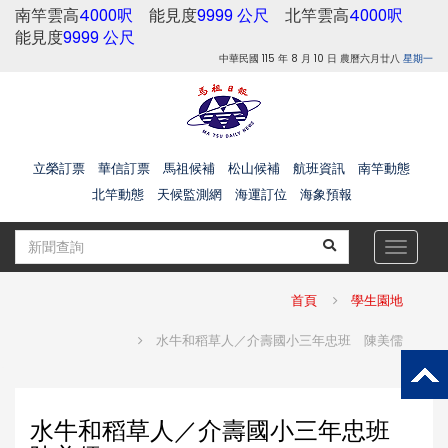
南竿雲高
4000呎
能見度
9999 公尺
北竿雲高
4000呎
能見度
9999 公尺
中華民國 115 年 8 月 10 日 農曆六月廿八
星期一
立榮訂票
華信訂票
馬祖候補
松山候補
航班資訊
南竿動態
北竿動態
天候監測網
海運訂位
海象預報
Toggle
navigat
首頁
學生園地
水牛和稻草人／介壽國小三年忠班 陳美儒
水牛和稻草人／介壽國小三年忠班