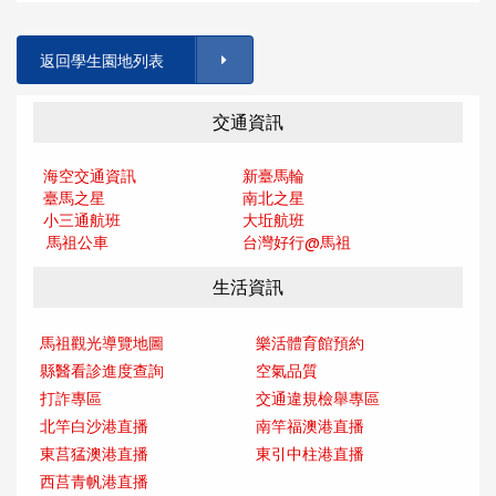
返回學生園地列表
交通資訊
海空交通資訊
新臺馬輪
臺馬之星
南北之星
小三通航班
大坵航班
馬祖公車
台灣好行@馬
祖
生活資訊
馬祖觀光導覽地圖
樂活體育館預約
縣醫看診進度查詢
空氣品質
打詐專區
交通違規檢舉專區
北竿白沙港直播
南竿福澳港直播
東莒猛澳港直播
東引中柱港直播
西莒青帆港直播