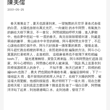
陳美儒
2001-05-25
春天漸漸走了，夏天也跟著到來。一望無際的天空浮 著各式各樣
的白雲。太陽也放射出萬丈光芒。一向健壯 的水牛阿勞，有氣無力
的躺在大樹下乘涼。不一會兒， 阿勞就開始呼呼大睡，進入夢鄉
中。他在夢中想起一年 一度的春天。鳥兒在吱吱喳喳叫著，到處是
翠綠的嫩草 、青山綠水中辛苦的耕種。阿斗看阿勞太辛苦了，不忍
心讓他在那忙個不停。阿斗只好挑著一擔笨重的東西， 慢慢走過。
阿斗趕忙跑去稻梗的草堆上，依照老師在校 編紮的方法。阿斗小心
翼翼的扛著稻草人，走進稻田。 這樣麻雀再也不敢飛下來吃稻編
lash;了。 陽光逐漸轉弱，黃昏又將來臨，阿斗和阿勞急忙趕路 回
家。阿斗心裡明白，阿勞擔心稻草人被淋濕。「我該 馬上送蓑衣到
田裡保護稻草人的身子。」 不知不覺，秋天已經來了，田裡的稻
編lash;也熟了，農夫 們也開始準備收冬藏，偏偏這個時候，下了一
場傾盆大 雨，毫不留情的把稻草人沖走了。在樹下大睡的阿勞， 被
這場大雨驚醒。他感到很疑惑，剛才明明下了一場大 雨，現在怎麼
是晴天呢！這到底是怎麼回事？難道是我 做了一場白日夢。阿勞懶
洋洋站了起來，到池塘邊喝口 水。走到池塘，發現了不