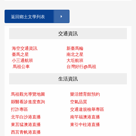
返回鄉土文學列表
交通資訊
海空交通資訊
新臺馬輪
臺馬之星
南北之星
小三通航班
大坵航班
馬祖公車
台灣好行@馬
祖
生活資訊
馬祖觀光導覽地圖
樂活體育館預約
縣醫看診進度查詢
空氣品質
打詐專區
交通違規檢舉專區
北竿白沙港直播
南竿福澳港直播
東莒猛澳港直播
東引中柱港直播
西莒青帆港直播