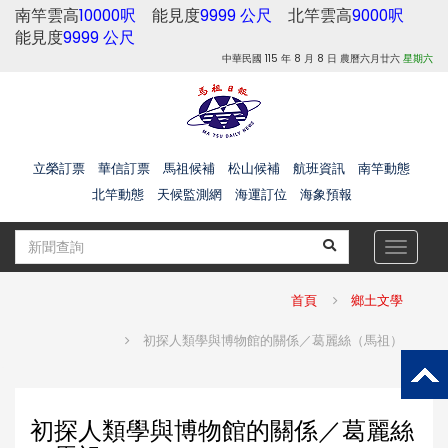
南竿雲高
10000呎
能見度
9999 公尺
北竿雲高
9000呎
能見度
9999 公尺
中華民國 115 年 8 月 8 日 農曆六月廿六
星期六
立榮訂票
華信訂票
馬祖候補
松山候補
航班資訊
南竿動態
北竿動態
天候監測網
海運訂位
海象預報
Toggle
navigat
首頁
鄉土文學
初探人類學與博物館的關係／葛麗絲（馬祖）
初探人類學與博物館的關係／葛麗絲