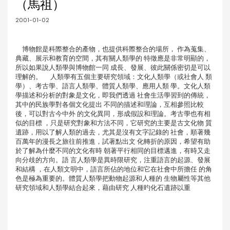
（馬祖）
2001-01-02
博物館是科際整合的產物，也提供科際整合的場所， 作為蒐集、
典藏、展示和教育的空間，其有關人類學的 特徵應是非常明顯的，
所以如果說人類學與博物館一同 成長、發展、彼此關係密切是可以
理解的。 人類學有五個主要研究領域：文化人類學（或社會人 類
學）、考古學、語言人類學、體質人類學、應用人類 學。文化人類
學描述和分析的對象是文化，即我們透過 社會生活學習到的傳統，
其中的民族學對各個文化提出 不同的描述和理論，互相參照比較
後，可以對古今中外 的文化異同，形成假設和理論。考古學也有相
似的目標 ，只是研究對象和方法不同，它研究的主要是古文化物 質
遺跡，用以了解人類的過去，尤其是沒有文字記錄的 社會，順著幾
百萬年的漫長之旅往前推進，試著點出文 化轉折的原因，希望有助
於了解為什麼不同的文化有時 朝著平行相同的目標邁進，有時又走
向分歧的方向。語 言人類學是異時限研究，注重語言的起源、發展
和結構 ，在人類文明中，語言所佔的地位和它在社會中所擔任 的角
色是極為重要的。體質人類學把動物起源和人種的 生物屬性等其他
研究領域和人類學結合起來，藉由研究 人種旳化石遺跡以重