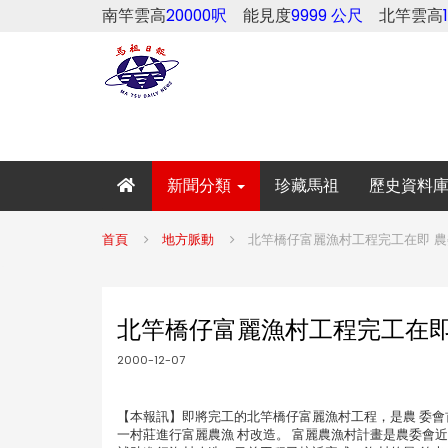
南竿雲高
20000呎
能見度
9999 公尺
北竿雲高
新聞分類
珍藏馬祖
歷史資料
首頁
地方脈動
北竿橋仔富麗漁村工程完工在即 
北竿橋仔富麗漁村工程完工在即
2000-12-07
【本報訊】即將完工的北竿橋仔富麗漁村工程，是農 委會
一村莊進行富麗農漁 村改造。 富麗農漁村計畫是農委會