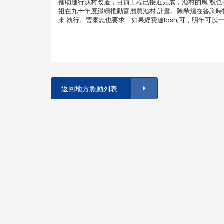
補助進行漁村改造，目前工程已接近完成，漁村的風 貌也
祖在九十年度繼續推動富麗農漁村 計畫。陳希煌在答詢時
來 執行。曹爾忠也要求，如果經費連lash;可，明年可
返回地方脈動列表