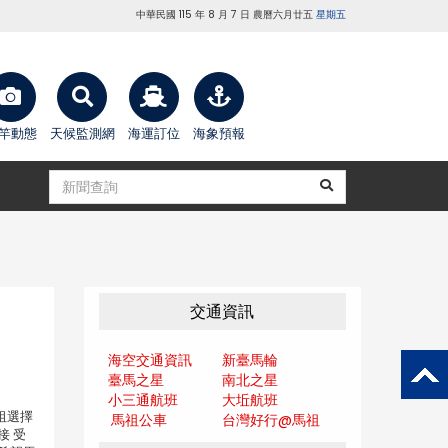
中華民國 115 年 8 月 7 日 農曆六月廿五
星期五
竿動態
天候監測網
海運訂位
海象預報
交通資訊
海空交通資訊
新臺馬輪
臺馬之星
南北之星
小三通航班
大坵航班
祖選擇
馬祖公車
台灣好行@馬
祖
接 受