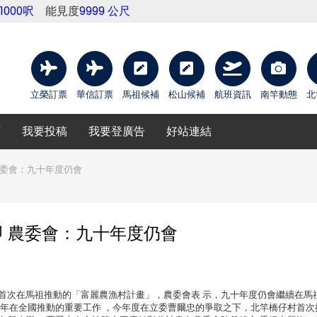
11000呎
能見度
9999 公尺
立榮訂票
華信訂票
馬祖候補
松山候補
航班資訊
南竿動態
北
庫
我要投稿
我要登廣告
好站連結
農委會：九十年度仍會
 農委會：九十年度仍會
首次在馬祖推動的「富麗農漁村計畫」，農委會表 示，九十年度仍會繼續在馬
近年在全國推動的重要工作 ，今年度在立委曹爾忠的爭取之下，北竿橋仔村首次