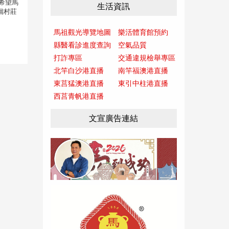
希望馬
生活資訊
個村莊
馬祖觀光導覽地圖
樂活體育館預約
縣醫看診進度查詢
空氣品質
打詐專區
交通違規檢舉專區
北竿白沙港直播
南竿福澳港直播
東莒猛澳港直播
東引中柱港直播
西莒青帆港直播
文宣廣告連結