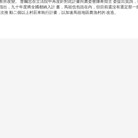
有所改變。 曹爾忠在立法院中再度針對此計畫向農委會陳希煌主 委提出質詢，
指出，九十年度將全國都納入計 畫，馬祖也包括在內，但目前還沒有選定那一
以一次推 動二個以上村莊來執行計畫，以加速馬祖地區農漁村的 改造。