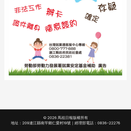
© 2026 馬祖日報版權所有
地址：209連江縣南竿鄉仁愛村19號｜經理部電話：0836-22276