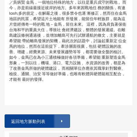
／吳炳賢 金馬，一個地位特殊的地方，以往是重兵戍守的戰地 。而
今，亦是前線最接近彼岸的地方。多年來因戰地任 務的關係，有連
lash;多的規定，在解嚴之後，很多禁令也逐 漸修正，然而住在金馬
地區的民眾，希望這片土地能有 所發展，能留住年輕族群，能為這
片曾經傳奇一時的戰 地－金馬，留住未來。 這裡，因為肩負著保衛
台海和平的重責大任，導致社 會經濟建設，整體的發展遲緩。在離
島建設條例通過後 ，並增加離島可先行試辦通航的條文，主要就是
希望能 帶給離島發展的契機，藉此次的話題中，討論起重新定 位金
馬的地位，然而在這前提下，牽涉層面很廣，包括 硬體設施的改
善、增建，經費來源、未來發展趨勢等等 ，都需要做全盤的檢討。
如今，金馬已在為小三通積極做好各項準備，希望能 重新塑造金馬
形象，一別以往，機場、港口、電力設施 、水資源的改善，都是為
了改善金馬所做的硬體建設， 而相關單位亦應依其職掌針對醫療、
檢疫、通關、治安 等等做好準備，也唯有軟體與硬體能相互配合，
才能有 最好的發揮。
返回地方脈動列表