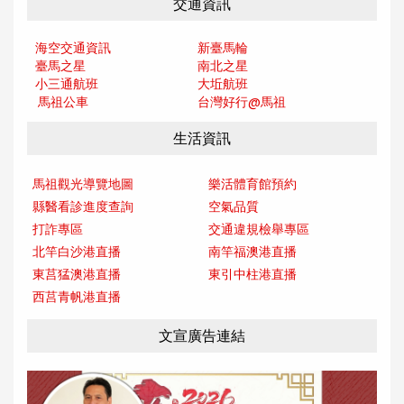
交通資訊
海空交通資訊
新臺馬輪
臺馬之星
南北之星
小三通航班
大坵航班
馬祖公車
台灣好行@馬
祖
生活資訊
馬祖觀光導覽地圖
樂活體育館預約
縣醫看診進度查詢
空氣品質
打詐專區
交通違規檢舉專區
北竿白沙港直播
南竿福澳港直播
東莒猛澳港直播
東引中柱港直播
西莒青帆港直播
文宣廣告連結