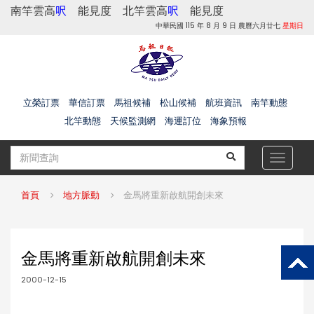
南竿雲高
呎
能見度
北竿雲高
呎
能見度
中華民國 115 年 8 月 9 日 農曆六月廿七
星期日
立榮訂票
華信訂票
馬祖候補
松山候補
航班資訊
南竿動態
北竿動態
天候監測網
海運訂位
海象預報
Toggle
navigat
首頁
地方脈動
金馬將重新啟航開創未來
金馬將重新啟航開創未來
2000-12-15