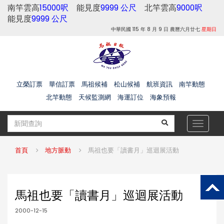
南竿雲高
15000呎
能見度
9999 公尺
北竿雲高
9000呎
能見度
9999 公尺
中華民國 115 年 8 月 9 日 農曆六月廿七
星期日
立榮訂票
華信訂票
馬祖候補
松山候補
航班資訊
南竿動態
北竿動態
天候監測網
海運訂位
海象預報
Toggle
navigat
首頁
地方脈動
馬祖也要「讀書月」巡迴展活動
馬祖也要「讀書月」巡迴展活動
2000-12-15