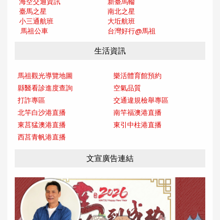
海空交通資訊
新臺馬輪
臺馬之星
南北之星
小三通航班
大坵航班
馬祖公車
台灣好行@馬
祖
生活資訊
馬祖觀光導覽地圖
樂活體育館預約
縣醫看診進度查詢
空氣品質
打詐專區
交通違規檢舉專區
北竿白沙港直播
南竿福澳港直播
東莒猛澳港直播
東引中柱港直播
西莒青帆港直播
文宣廣告連結