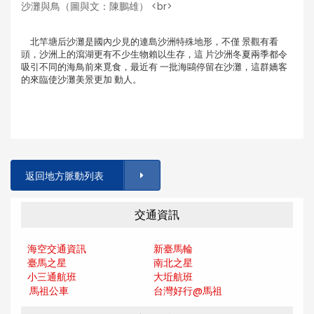
沙灘與鳥（圖與文：陳鵬雄） <br>
北竿塘后沙灘是國內少見的連島沙洲特殊地形，不僅 景觀有看
頭，沙洲上的瀉湖更有不少生物賴以生存，這 片沙洲冬夏兩季都令
吸引不同的海鳥前來覓食，最近有 一批海鷗停留在沙灘，這群嬌客
的來臨使沙灘美景更加 動人。
返回地方脈動列表
交通資訊
海空交通資訊
新臺馬輪
臺馬之星
南北之星
小三通航班
大坵航班
馬祖公車
台灣好行@馬
祖