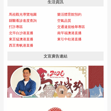
生活資訊
馬祖觀光導覽地圖
樂活體育館預約
縣醫看診進度查詢
空氣品質
打詐專區
交通違規檢舉專區
北竿白沙港直播
南竿福澳港直播
東莒猛澳港直播
東引中柱港直播
西莒青帆港直播
文宣廣告連結