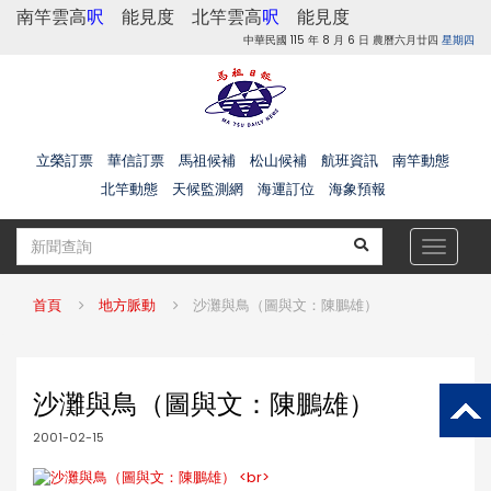
南竿雲高
呎
能見度
北竿雲高
呎
能見度
中華民國 115 年 8 月 6 日 農曆六月廿四
星期四
立榮訂票
華信訂票
馬祖候補
松山候補
航班資訊
南竿動態
北竿動態
天候監測網
海運訂位
海象預報
Toggle
navigat
首頁
地方脈動
沙灘與鳥（圖與文：陳鵬雄）
沙灘與鳥（圖與文：陳鵬雄）
2001-02-15