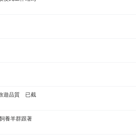
旅遊品質 已截
眾飼養羊群跟著