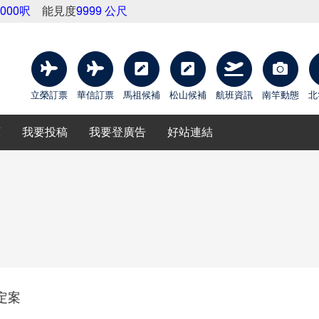
9000呎
能見度
9999 公尺
立榮訂票
華信訂票
馬祖候補
松山候補
航班資訊
南竿動態
北
庫
我要投稿
我要登廣告
好站連結
定案