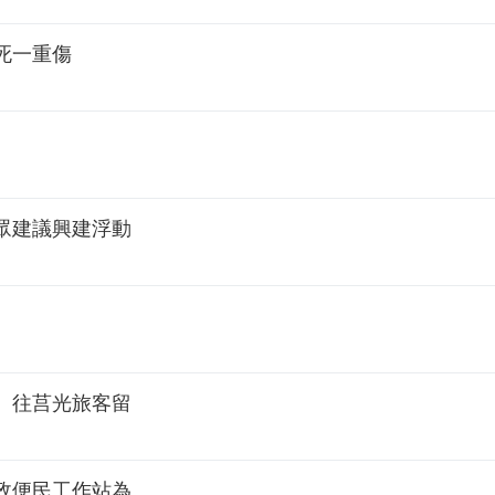
一死一重傷
眾建議興建浮動
 往莒光旅客留
政便民工作站為