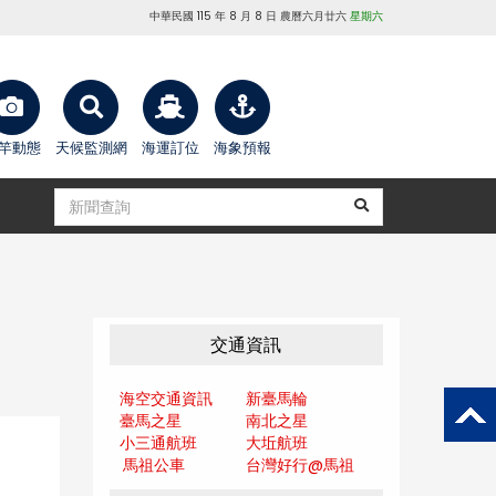
中華民國 115 年 8 月 8 日 農曆六月廿六
星期六
竿動態
天候監測網
海運訂位
海象預報
交通資訊
海空交通資訊
新臺馬輪
臺馬之星
南北之星
小三通航班
大坵航班
馬祖公車
台灣好行@馬
祖