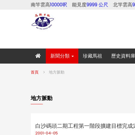
南竿雲高
10000呎
能見度
9999 公尺
北竿雲高
新聞分類
珍藏馬祖
歷史資料
首頁
地方脈動
地方脈動
白沙碼頭二期工程第一階段擴建目標完成
2001-04-05