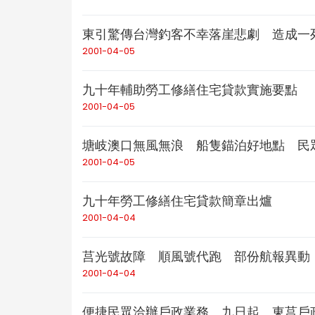
東引驚傳台灣釣客不幸落崖悲劇 造成
2001-04-05
九十年輔助勞工修繕住宅貸款實施要點
2001-04-05
塘岐澳口無風無浪 船隻錨泊好地點 民
2001-04-05
九十年勞工修繕住宅貸款簡章出爐
2001-04-04
莒光號故障 順風號代跑 部份航報異動
2001-04-04
便捷民眾洽辦戶政業務 九日起 東莒戶