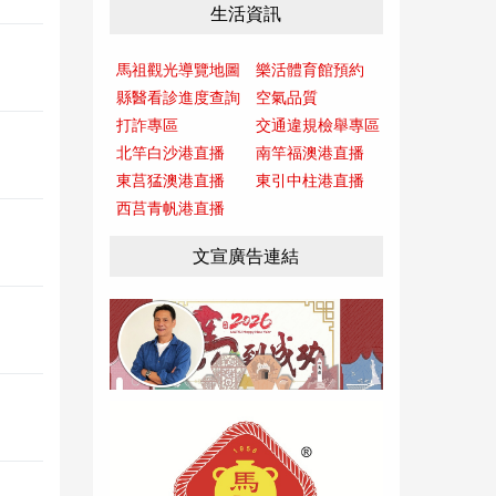
生活資訊
馬祖觀光導覽地圖
樂活體育館預約
縣醫看診進度查詢
空氣品質
打詐專區
交通違規檢舉專區
北竿白沙港直播
南竿福澳港直播
東莒猛澳港直播
東引中柱港直播
西莒青帆港直播
文宣廣告連結