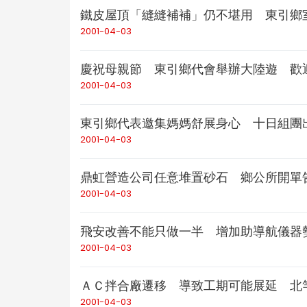
鐵皮屋頂「縫縫補補」仍不堪用 東引鄉
2001-04-03
慶祝母親節 東引鄉代會舉辦大陸遊 歡
2001-04-03
東引鄉代表邀集媽媽舒展身心 十日組團
2001-04-03
鼎虹營造公司任意堆置砂石 鄉公所開單
2001-04-03
飛安改善不能只做一半 增加助導航儀器
2001-04-03
ＡＣ拌合廠遷移 導致工期可能展延 北
2001-04-03