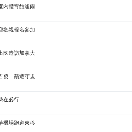
室內體育館逢雨
迎鄉親報名參加
出國造訪加拿大
告發 籲遵守規
勢在必行
竿機場跑道東移