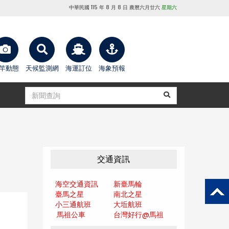
中華民國 115 年 8 月 8 日 農曆六月廿六
星期六
竿動態
天候監測網
海運訂位
海象預報
交通資訊
海空交通資訊
新臺馬輪
臺馬之星
南北之星
小三通航班
大坵航班
馬祖公車
台灣好行@馬
祖