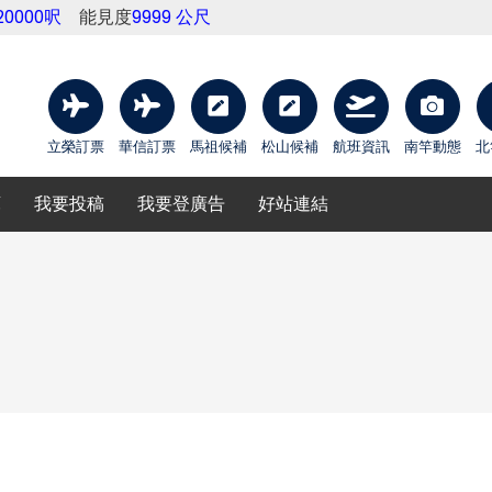
20000呎
能見度
9999 公尺
立榮訂票
華信訂票
馬祖候補
松山候補
航班資訊
南竿動態
北
庫
我要投稿
我要登廣告
好站連結