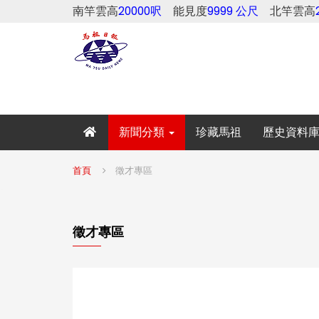
南竿雲高
20000呎
能見度
9999 公尺
北竿雲高
新聞分類
珍藏馬祖
歷史資料
首頁
徵才專區
徵才專區