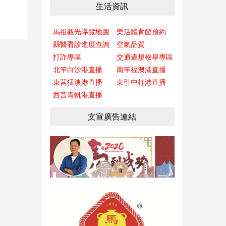
生活資訊
馬祖觀光導覽地圖
樂活體育館預約
縣醫看診進度查詢
空氣品質
打詐專區
交通違規檢舉專區
北竿白沙港直播
南竿福澳港直播
東莒猛澳港直播
東引中柱港直播
西莒青帆港直播
文宣廣告連結