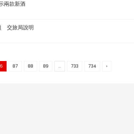
示兩款新酒
題 交旅局說明
6
87
88
89
...
733
734
›