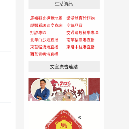
生活資訊
馬祖觀光導覽地圖
樂活體育館預約
縣醫看診進度查詢
空氣品質
打詐專區
交通違規檢舉專區
北竿白沙港直播
南竿福澳港直播
東莒猛澳港直播
東引中柱港直播
西莒青帆港直播
文宣廣告連結