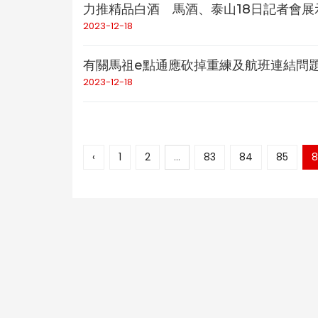
力推精品白酒 馬酒、泰山18日記者會展
2023-12-18
有關馬祖e點通應砍掉重練及航班連結問
2023-12-18
‹
1
2
...
83
84
85
8