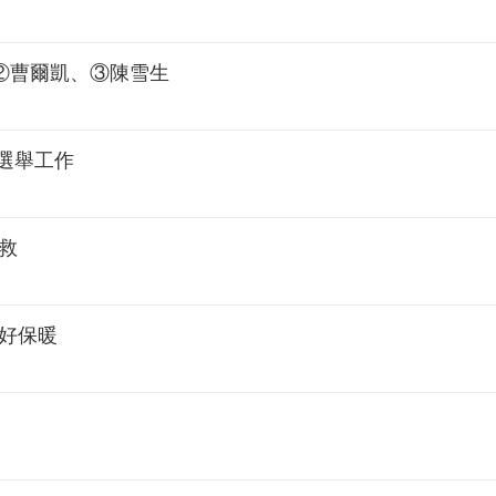
②曹爾凱、③陳雪生
選舉工作
救
好保暖