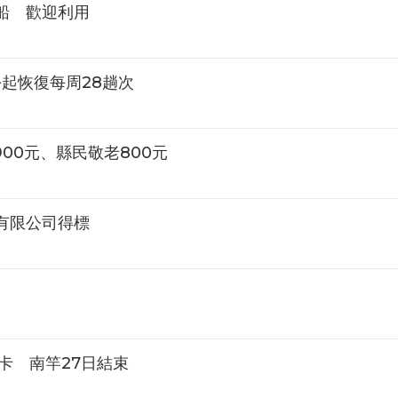
船 歡迎利用
份起恢復每周28趟次
00元、縣民敬老800元
有限公司得標
品卡 南竿27日結束