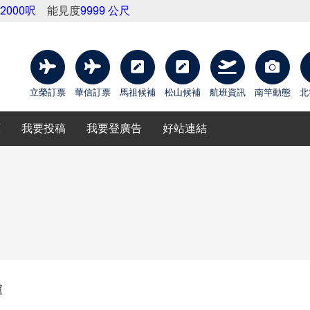
12000呎
能見度
9999 公尺
立榮訂票
華信訂票
馬祖候補
松山候補
航班資訊
南竿動態
北
庫
我要投稿
我要登廣告
好站連結
爐