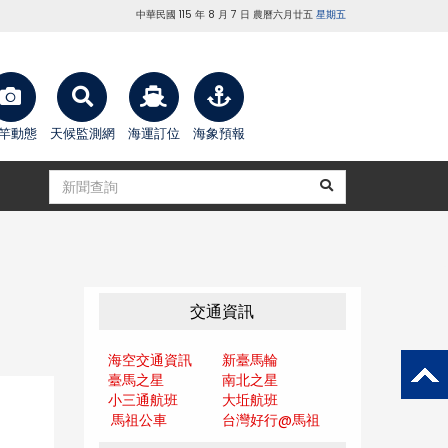
中華民國 115 年 8 月 7 日 農曆六月廿五
星期五
竿動態
天候監測網
海運訂位
海象預報
交通資訊
海空交通資訊
新臺馬輪
臺馬之星
南北之星
小三通航班
大坵航班
馬祖公車
台灣好行@馬
祖