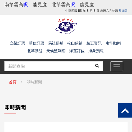
南竿雲高
呎
能見度
北竿雲高
呎
能見度
中華民國 115 年 8 月 6 日 農曆六月廿四
星期四
立榮訂票
華信訂票
馬祖候補
松山候補
航班資訊
南竿動態
北竿動態
天候監測網
海運訂位
海象預報
Toggle
navigat
首頁
即時新聞
即時新聞