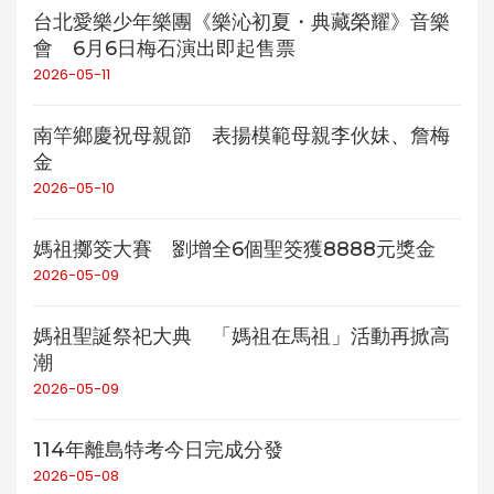
台北愛樂少年樂團《樂沁初夏・典藏榮耀》音樂
會 6月6日梅石演出即起售票
2026-05-11
南竿鄉慶祝母親節 表揚模範母親李伙妹、詹梅
金
2026-05-10
媽祖擲筊大賽 劉增全6個聖筊獲8888元獎金
2026-05-09
媽祖聖誕祭祀大典 「媽祖在馬祖」活動再掀高
潮
2026-05-09
114年離島特考今日完成分發
2026-05-08