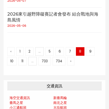
2026-05-07
2026東引越野障礙賽記者會發布 結合戰地與海
島風情
2026-05-06
‹
1
2
...
5
6
7
8
9
10
11
...
733
734
›
交通資訊
海空交通資訊
新臺馬輪
臺馬之星
南北之星
小三通航班
大坵航班