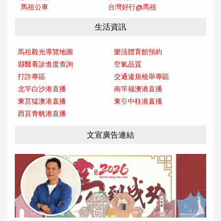
馬祖公車
台灣好行@馬
祖
生活資訊
馬祖觀光導覽地圖
樂活體育館預約
縣醫看診進度查詢
空氣品質
打詐專區
交通違規檢舉專區
北竿白沙港直播
南竿福澳港直播
東莒猛澳港直播
東引中柱港直播
西莒青帆港直播
文宣廣告連結