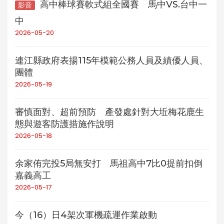
高中棒球賽軟式組全國賽 馬中VS.台中一
影音
中
2026-05-20
連江縣政府表揚115年模範公務人員及績優人員、
團體
2026-05-19
審慎面對、超前預防 產發處針對大坵梅花鹿生
態與遊客防護措施作說明
2026-05-18
余家侑完投5局無安打 馬祖高中7比0提前扣倒
嘉義高工
2026-05-17
今（16）日4架次軍機疏運作業啟動