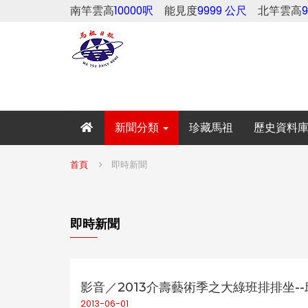
南竿雲高
10000呎
能見度
9999 公尺
北竿雲高
新聞分類
珍藏馬祖
歷史資料
首頁
即時新聞
即時新聞
影音／2013介壽藝術季之大綠班排排坐-
2013-06-01