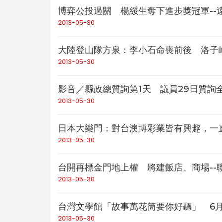
博弈公投過關 楊綏生奪下進步獎冠軍--
2013-05-30
大陸登山隊方泉：李小石命喪前後 洛子
2013-05-30
影音／縣政總質詢第1天 議員29日質詢全
2013-05-30
日本大樂門：對台澳博彩業皆有興趣，一直
2013-05-30
台開再標金門地上權 將建飯店、商場--
2013-05-30
台灣文學館「故事萬花筒要你好聽」 6月
2013-05-30