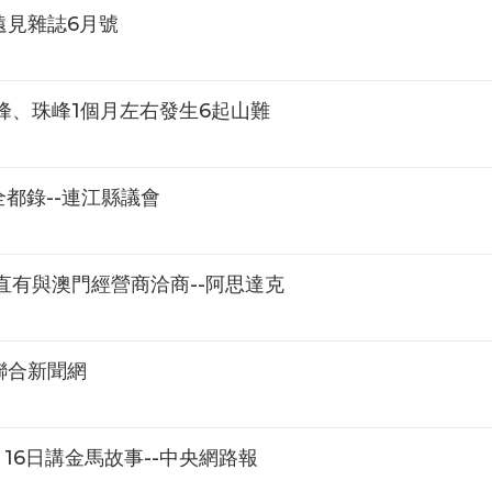
遠見雜誌6月號
峰、珠峰1個月左右發生6起山難
都錄--連江縣議會
有與澳門經營商洽商--阿思達克
聯合新聞網
16日講金馬故事--中央網路報