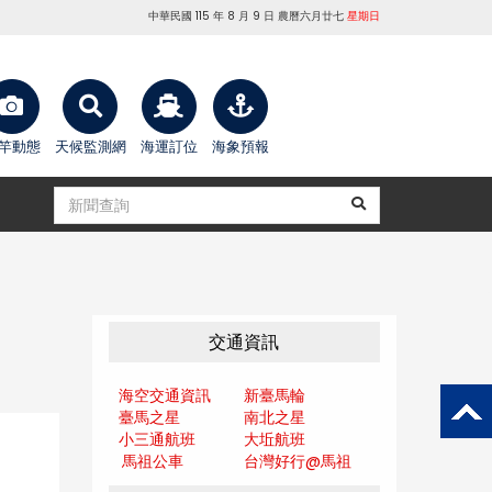
中華民國 115 年 8 月 9 日 農曆六月廿七
星期日
竿動態
天候監測網
海運訂位
海象預報
交通資訊
海空交通資訊
新臺馬輪
臺馬之星
南北之星
小三通航班
大坵航班
馬祖公車
台灣好行@馬
祖