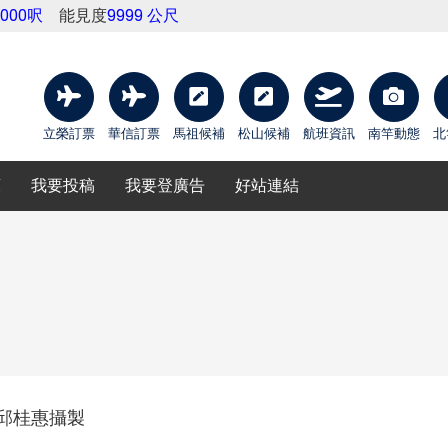
9000呎
能見度
9999 公尺
立榮訂票
華信訂票
馬祖候補
松山候補
航班資訊
南竿動態
北
庫
我要投稿
我要登廣告
好站連結
-邱桂惠攝製