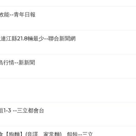
效能--青年日報
江縣21.8輛最少--聯合新聞網
行情--新新聞
-3 --三立都會台
【狗麵】(音譯、家常麵)、餛飩--三立