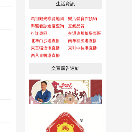
生活資訊
馬祖觀光導覽地圖
樂活體育館預約
縣醫看診進度查詢
空氣品質
打詐專區
交通違規檢舉專區
北竿白沙港直播
南竿福澳港直播
東莒猛澳港直播
東引中柱港直播
西莒青帆港直播
文宣廣告連結