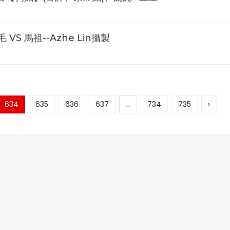
Q毛 VS 馬祖--Azhe Lin攝製
634
635
636
637
...
734
735
›