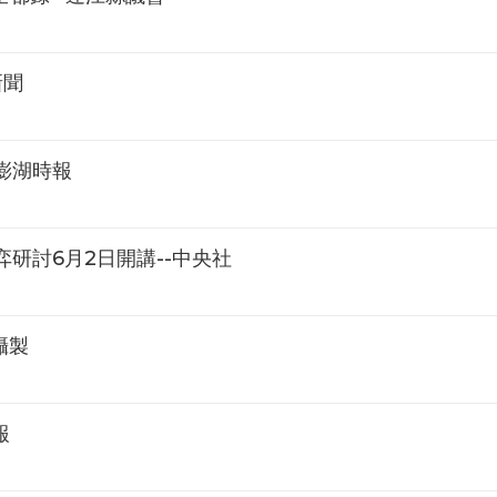
新聞
澎湖時報
研討6月2日開講--中央社
攝製
報