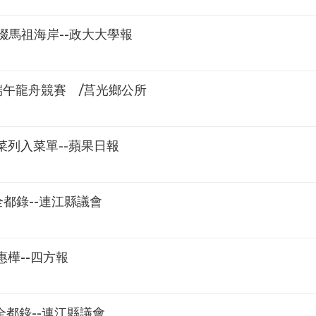
光藻綴馬祖海岸--政大大學報
端午龍舟競賽 /莒光鄉公所
列入菜單--蘋果日報
都錄--連江縣議會
樺--四方報
全都錄--連江縣議會