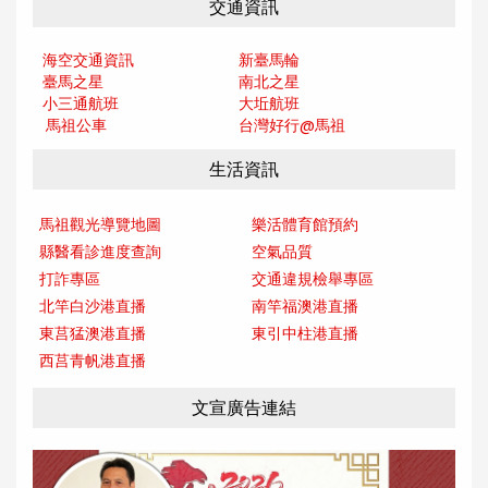
交通資訊
海空交通資訊
新臺馬輪
臺馬之星
南北之星
小三通航班
大坵航班
馬祖公車
台灣好行@馬
祖
生活資訊
馬祖觀光導覽地圖
樂活體育館預約
縣醫看診進度查詢
空氣品質
打詐專區
交通違規檢舉專區
北竿白沙港直播
南竿福澳港直播
東莒猛澳港直播
東引中柱港直播
西莒青帆港直播
文宣廣告連結