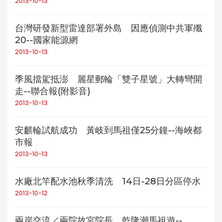
2013-10-13
台灣研發新型雷達部署外島 因應偵測中共軍殲
20--國家能源網
2013-10-13
季風擋駕抵澎 麗星郵輪「雙子星號」大轉彎開
走--聯合報(附影音)
2013-10-13
安麒輪試航成功 黃岐到馬祖僅25分鐘--海峽都
市報
2013-10-13
水廠北竿配水池秋季清洗 14日-28日分區停水
2013-10-12
兩岸交流／兩院故宮院長 乾隆潮馬祖遊--