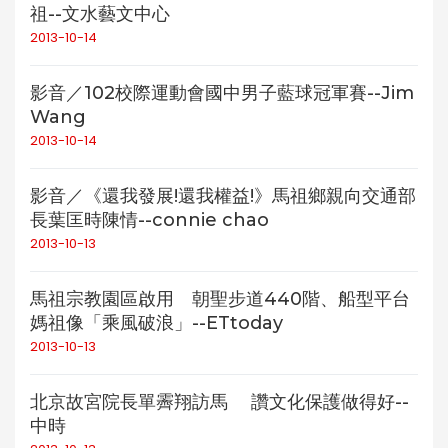
祖--文水藝文中心
2013-10-14
影音／102校際運動會國中男子藍球冠軍賽--Jim
Wang
2013-10-14
影音／《還我發展!還我權益!》馬祖鄉親向交通部
長葉匡時陳情--connie chao
2013-10-13
馬祖宗教園區啟用 朝聖步道440階、船型平台
媽祖像「乘風破浪」--ETtoday
2013-10-13
北京故宮院長單霽翔訪馬 讚文化保護做得好--
中時