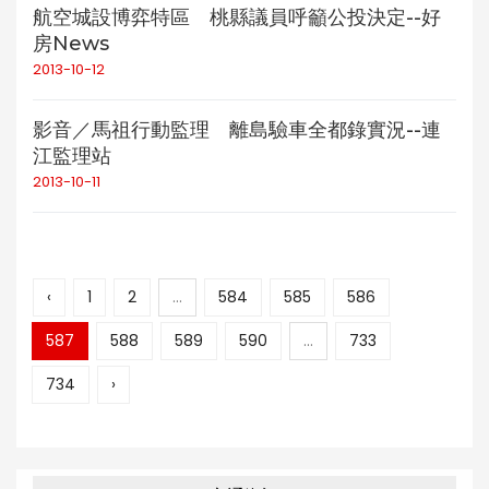
航空城設博弈特區 桃縣議員呼籲公投決定--好
房News
2013-10-12
影音／馬祖行動監理 離島驗車全都錄實況--連
江監理站
2013-10-11
‹
1
2
...
584
585
586
587
588
589
590
...
733
734
›