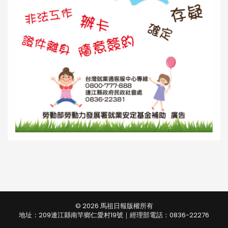
© 2026 馬祖日報版權所有
地址：209連江縣南竿鄉仁愛村19號｜經理部電話：0836-22276