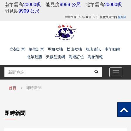
南竿雲高
20000呎
能見度
9999 公尺
北竿雲高
20000呎
能見度
9999 公尺
中華民國 115 年 8 月 6 日 農曆六月廿四
星期四
立榮訂票
華信訂票
馬祖候補
松山候補
航班資訊
南竿動態
北竿動態
天候監測網
海運訂位
海象預報
Toggle
navigat
首頁
即時新聞
即時新聞