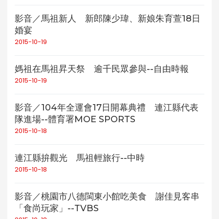
影音／馬祖新人 新郎陳少瑋、新娘朱育萱18日
婚宴
2015-10-19
媽祖在馬祖昇天祭 逾千民眾參與--自由時報
2015-10-19
影音／104年全運會17日開幕典禮 連江縣代表
隊進場--體育署MOE SPORTS
2015-10-18
連江縣拚觀光 馬祖輕旅行--中時
2015-10-18
影音／桃園市八德閩東小館吃美食 謝佳見客串
「食尚玩家」--TVBS