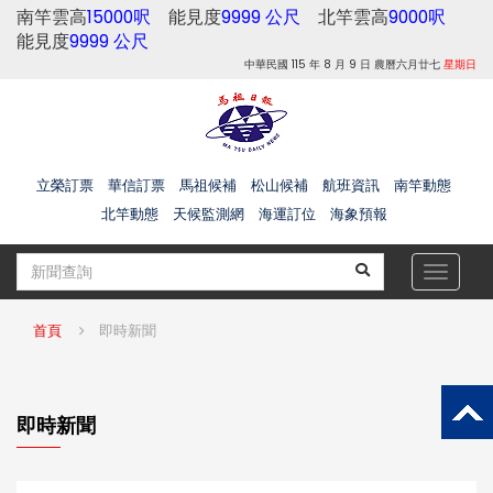
南竿雲高
15000呎
能見度
9999 公尺
北竿雲高
9000呎
能見度
9999 公尺
中華民國 115 年 8 月 9 日 農曆六月廿七
星期日
立榮訂票
華信訂票
馬祖候補
松山候補
航班資訊
南竿動態
北竿動態
天候監測網
海運訂位
海象預報
Toggle
navigat
首頁
即時新聞
即時新聞