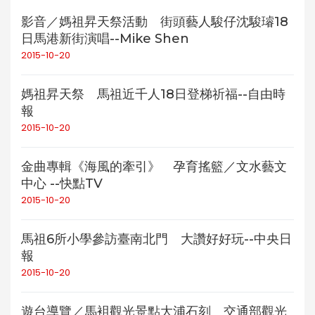
影音／媽祖昇天祭活動 街頭藝人駿仔沈駿璿18
日馬港新街演唱--Mike Shen
2015-10-20
媽祖昇天祭 馬祖近千人18日登梯祈福--自由時
報
2015-10-20
金曲專輯《海風的牽引》 孕育搖籃／文水藝文
中心 --快點TV
2015-10-20
馬祖6所小學參訪臺南北門 大讚好好玩--中央日
報
2015-10-20
遊台導覽／馬袓觀光景點大浦石刻 交通部觀光