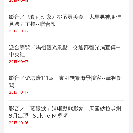
2015-10-18
影音／《食尚玩家》桃園尋美食 大馬男神謝佳
見跨刀主持--聯合報
2015-10-17
遊台導覽／馬袓觀光景點 交通部觀光局宣傳--
中央社
2015-10-17
影音／燈塔慶111歲 東引無敵海景攬客--華視新
聞
2015-10-17
影音／「藍眼淚」清晰動態影象 馬國砂拉越州
9月出現--Sukrie M視頻
2015-10-16