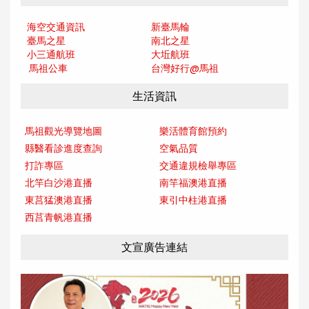
海空交通資訊
新臺馬輪
臺馬之星
南北之星
小三通航班
大坵航班
馬祖公車
台灣好行@馬
祖
生活資訊
馬祖觀光導覽地圖
樂活體育館預約
縣醫看診進度查詢
空氣品質
打詐專區
交通違規檢舉專區
北竿白沙港直播
南竿福澳港直播
東莒猛澳港直播
東引中柱港直播
西莒青帆港直播
文宣廣告連結