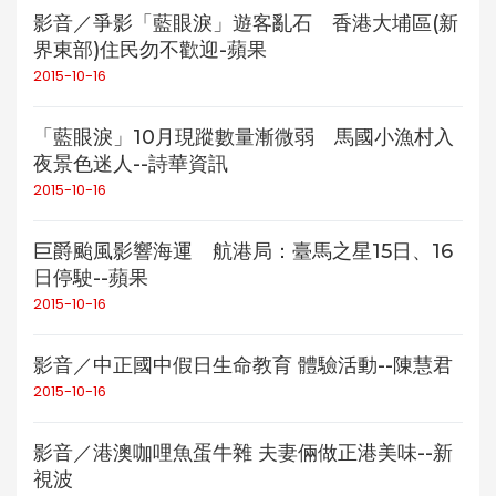
影音／爭影「藍眼淚」遊客亂石 香港大埔區(新
界東部)住民勿不歡迎-蘋果
2015-10-16
「藍眼淚」10月現蹤數量漸微弱 馬國小漁村入
夜景色迷人--詩華資訊
2015-10-16
巨爵颱風影響海運 航港局：臺馬之星15日、16
日停駛--蘋果
2015-10-16
影音／中正國中假日生命教育 體驗活動--陳慧君
2015-10-16
影音／港澳咖哩魚蛋牛雜 夫妻倆做正港美味--新
視波