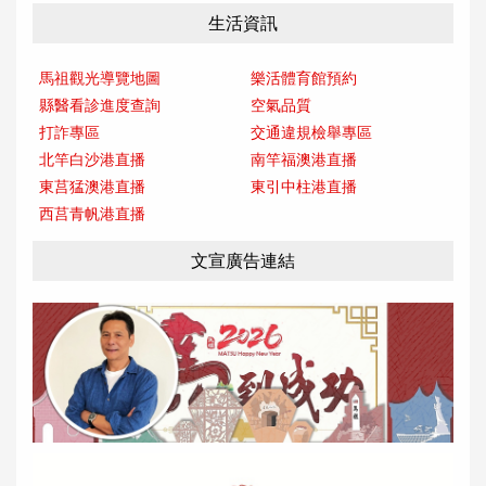
生活資訊
馬祖觀光導覽地圖
樂活體育館預約
縣醫看診進度查詢
空氣品質
打詐專區
交通違規檢舉專區
北竿白沙港直播
南竿福澳港直播
東莒猛澳港直播
東引中柱港直播
西莒青帆港直播
文宣廣告連結