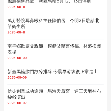
颱風楊柳靠近 新臺馬輪8月12、13日停航
2025-08-11
萬芳醫院耳鼻喉科主任陳伯岳 今明2日駐診北
竿衛生所
2025-08-11
南竿鄉歡慶父親節 模範父親曹佬福、林盛松獲
表揚
2025-08-09
新臺馬輪艏門故障排除 今晨早港恢復正常進出
2025-08-09
信徒創業成功還願 馬港天后宮一連三天酬神布
袋戲演出
2025-08-07