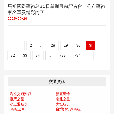
馬祖國際藝術島30日舉辦展前記者會 公布藝術
家名單及精彩內容
2025-07-29
‹
1
2
...
28
29
30
31
32
33
34
...
733
734
›
交通資訊
海空交通資訊
新臺馬輪
臺馬之星
南北之星
小三通航班
大坵航班
馬祖公車
台灣好行@馬
祖