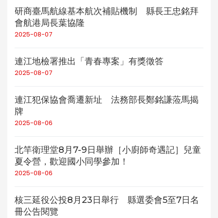
研商臺馬航線基本航次補貼機制 縣長王忠銘拜
會航港局長葉協隆
2025-08-07
連江地檢署推出「青春專案」有獎徵答
2025-08-07
連江犯保協會喬遷新址 法務部長鄭銘謙蒞馬揭
牌
2025-08-06
北竿衛理堂8月7-9日舉辦［小廚師奇遇記］兒童
夏令營，歡迎國小同學參加！
2025-08-06
核三延役公投8月23日舉行 縣選委會5至7日名
冊公告閱覽