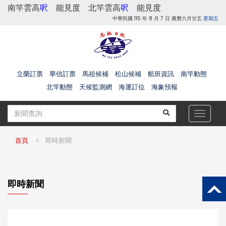
南竿雲高
呎
能見度
北竿雲高
呎
能見度
中華民國 115 年 8 月 7 日 農曆六月廿五
星期五
立榮訂票
華信訂票
馬祖候補
松山候補
航班資訊
南竿動態
北竿動態
天候監測網
海運訂位
海象預報
Toggle
navigat
首頁
即時新聞
即時新聞