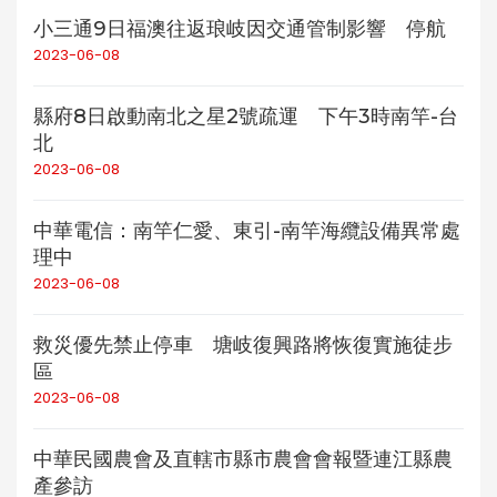
小三通9日福澳往返琅岐因交通管制影響 停航
2023-06-08
縣府8日啟動南北之星2號疏運 下午3時南竿-台
北
2023-06-08
中華電信：南竿仁愛、東引-南竿海纜設備異常處
理中
2023-06-08
救災優先禁止停車 塘岐復興路將恢復實施徒步
區
2023-06-08
中華民國農會及直轄市縣市農會會報暨連江縣農
產參訪