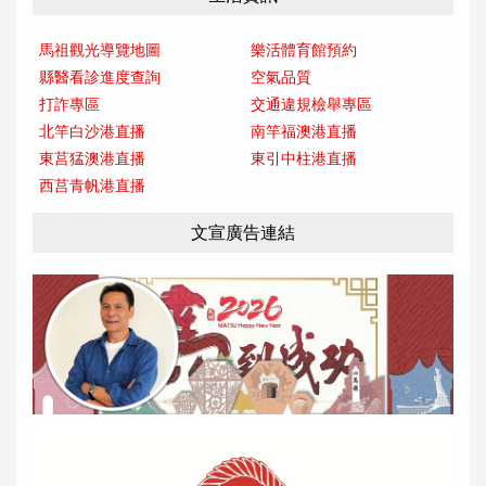
馬祖觀光導覽地圖
樂活體育館預約
縣醫看診進度查詢
空氣品質
打詐專區
交通違規檢舉專區
北竿白沙港直播
南竿福澳港直播
東莒猛澳港直播
東引中柱港直播
西莒青帆港直播
文宣廣告連結