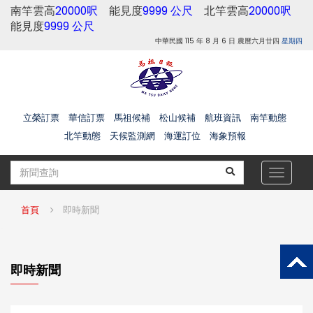
南竿雲高
20000呎
能見度
9999 公尺
北竿雲高
20000呎
能見度
9999 公尺
中華民國 115 年 8 月 6 日 農曆六月廿四
星期四
立榮訂票
華信訂票
馬祖候補
松山候補
航班資訊
南竿動態
北竿動態
天候監測網
海運訂位
海象預報
Toggle
navigat
首頁
即時新聞
即時新聞