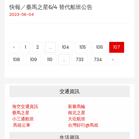
快報／臺馬之星6/4 替代船班公告
2023-06-04
‹
1
2
...
104
105
106
107
108
109
110
...
733
734
›
交通資訊
海空交通資訊
新臺馬輪
臺馬之星
南北之星
小三通航班
大坵航班
馬祖公車
台灣好行@馬
祖
生活資訊