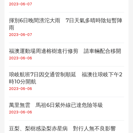
2023-06-07
揮別6日晚間滂沱大雨 7日天氣多晴時陰短暫陣
雨
2023-06-07
福澳運動場周邊榕樹進行修剪 請車輛配合移開
2023-06-06
琅岐航班7日因交通管制順延 福澳往琅岐下午2
時10分開航
2023-06-06
萬里無雲 馬祖6日紫外線已達危險等級
2023-06-06
豆梨、梨樹感染梨赤星病 對行人無不良影響