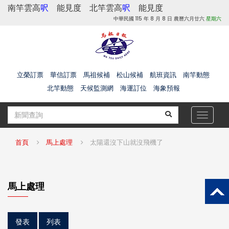
南竿雲高
呎
能見度
北竿雲高
呎
能見度
中華民國 115 年 8 月 8 日 農曆六月廿六
星期六
立榮訂票
華信訂票
馬祖候補
松山候補
航班資訊
南竿動態
北竿動態
天候監測網
海運訂位
海象預報
Toggle
navigat
首頁
馬上處理
太陽還沒下山就沒飛機了
馬上處理
發表
列表