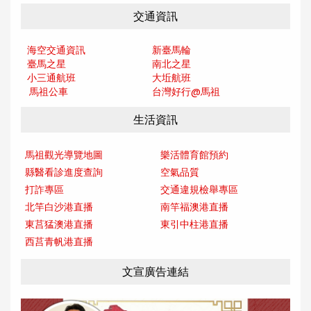
交通資訊
海空交通資訊
新臺馬輪
臺馬之星
南北之星
小三通航班
大坵航班
馬祖公車
台灣好行@馬
祖
生活資訊
馬祖觀光導覽地圖
樂活體育館預約
縣醫看診進度查詢
空氣品質
打詐專區
交通違規檢舉專區
北竿白沙港直播
南竿福澳港直播
東莒猛澳港直播
東引中柱港直播
西莒青帆港直播
文宣廣告連結