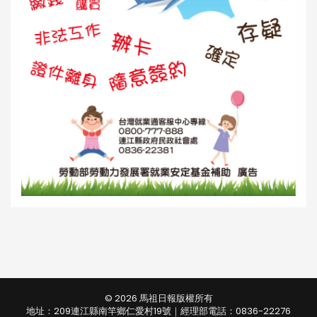
© 2026 馬祖日報版權所有
地址：209連江縣南竿鄉仁愛村19號｜經理部電話：0836-22276