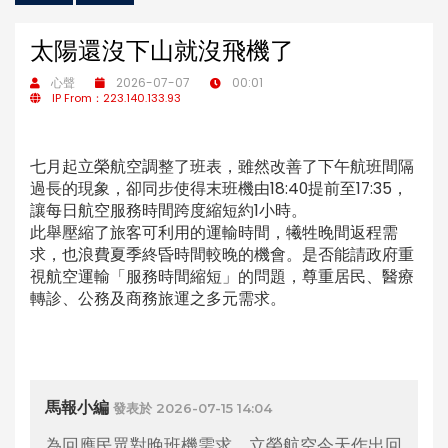
太陽還沒下山就沒飛機了
心聲
2026-07-07
00:01
IP From：223.140.133.93
七月起立榮航空調整了班表，雖然改善了下午航班間隔
過長的現象，卻同步使得末班機由18:40提前至17:35，
讓每日航空服務時間跨度縮短約1小時。
此舉壓縮了旅客可利用的運輸時間，犧牲晚間返程需
求，也浪費夏季終昏時間較晚的機會。是否能請政府重
視航空運輸「服務時間縮短」的問題，尊重居民、醫療
轉診、公務及商務旅運之多元需求。
馬報小編
發表於 2026-07-15 14:04
為回應民眾對晚班機需求，立榮航空今天作出回