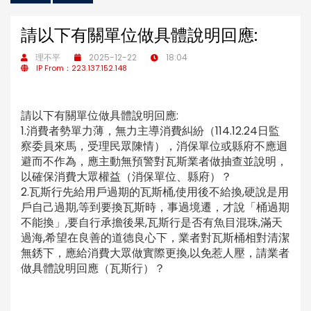
請以下有關單位做具體說明回應:
理不平
2025-12-22
18:04
IP From：223.137.152.148
請以下有關單位做具體說明回應:
1.消費者勢單力薄，無力主導消費糾紛（114.12.24日監
察委員來馬，受理民眾陳情），消保單位或縣府不應迴
避而不作為，應主動無預警對瓦斯業者做抽查並說明，
以確保消費大眾權益（消保單位、縣府）？
2.瓦斯行先給用戶過期的瓦斯桶,使用後不給換,硬說是用
戶自己過期,等到要換瓦斯時，事過境遷，才說「桶過期
不能換」,要自行承擔後果,瓦斯行是否有魚目混珠,滿天
過海,希望在良善的道德良心下，業者對瓦斯桶相對清潔
無銹下，應給消費大眾做實際更換,以免惹人壓，請業者
做具體說明回應（瓦斯行）？