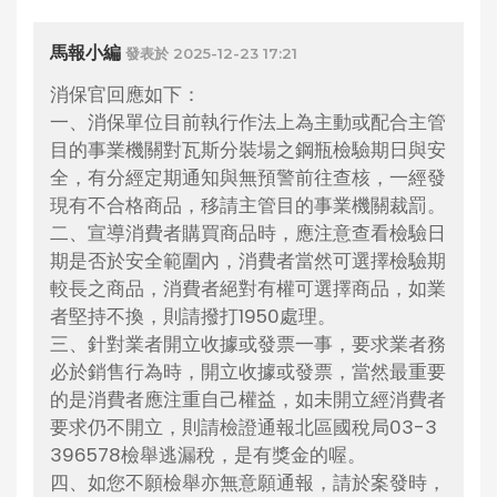
馬報小編
發表於 2025-12-23 17:21
消保官回應如下：
一、消保單位目前執行作法上為主動或配合主管
目的事業機關對瓦斯分裝場之鋼瓶檢驗期日與安
全，有分經定期通知與無預警前往查核，一經發
現有不合格商品，移請主管目的事業機關裁罰。
二、宣導消費者購買商品時，應注意查看檢驗日
期是否於安全範圍內，消費者當然可選擇檢驗期
較長之商品，消費者絕對有權可選擇商品，如業
者堅持不換，則請撥打1950處理。
三、針對業者開立收據或發票一事，要求業者務
必於銷售行為時，開立收據或發票，當然最重要
的是消費者應注重自己權益，如未開立經消費者
要求仍不開立，則請檢證通報北區國稅局03-3
396578檢舉逃漏稅，是有獎金的喔。
四、如您不願檢舉亦無意願通報，請於案發時，