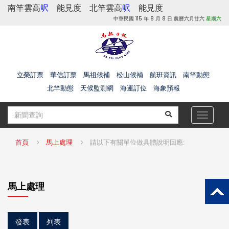
南竿雲高
呎
能見度
北竿雲高
呎
能見度
中華民國 115 年 8 月 8 日 農曆六月廿六
星期六
立榮訂票
華信訂票
馬祖候補
松山候補
航班資訊
南竿動態
北竿動態
天候監測網
海運訂位
海象預報
Toggle
navigat
首頁
馬上處理
請以下有關單位做具體說明回應:
馬上處理
發表
列表