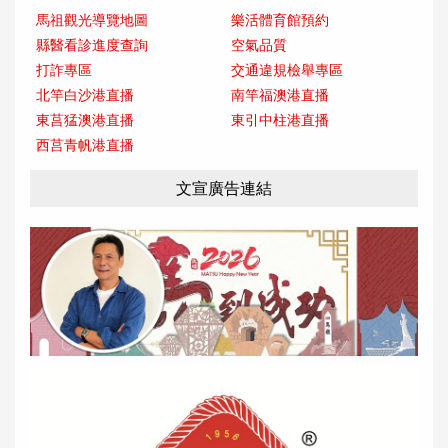
馬祖觀光導覽地圖
樂活體育館預約
縣醫看診進度查詢
空氣品質
打詐專區
交通違規檢舉專區
北竿白沙港直播
南竿福澳港直播
東莒猛澳港直播
東引中柱港直播
西莒青帆港直播
文宣廣告連結