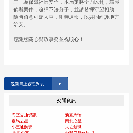
二、為保障社區安全，本局定將全力以赴，積極
偵辦案件，追緝不法分子；並請發揮守望相助，
隨時留意可疑人車，即時通報，以共同維護地方
治安。
感謝您關心警政事務並祝順心！
返回馬上處理列表
交通資訊
海空交通資訊
新臺馬輪
臺馬之星
南北之星
小三通航班
大坵航班
馬祖公車
台灣好行@馬
祖