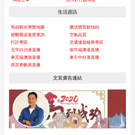
生活資訊
馬祖觀光導覽地圖
樂活體育館預約
縣醫看診進度查詢
空氣品質
打詐專區
交通違規檢舉專區
北竿白沙港直播
南竿福澳港直播
東莒猛澳港直播
東引中柱港直播
西莒青帆港直播
文宣廣告連結