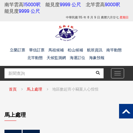
南竿雲高
15000呎
能見度
9999 公尺
北竿雲高
9000呎
能見度
9999 公尺
中華民國 115 年 8 月 9 日 農曆六月廿七
星期日
立榮訂票
華信訂票
馬祖候補
松山候補
航班資訊
南竿動態
北竿動態
天候監測網
海運訂位
海象預報
Toggle
navigat
首頁
馬上處理
地區數起宵小竊案人心惶惶
馬上處理