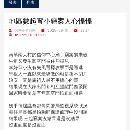
發表
列表
地區數起宵小竊案人心惶惶
阿南不是阿南
2025-08-31
23:24
IP From：111.71.86.59
南竿兩大村的信仰中心廟宇竊案猶未破
牛角又發生闖空門被住戶撞見
幸好宵小沒有失風選擇攻擊而是遁逃
馬祖人一直以來最驕傲的就是夜不閉戶
治安一直是馬祖人最不用擔心的事
結果現在大家出門都相互提醒門窗緊閉
回家時要留意有無闖空門怕正面相遇
幾乎每屆議會都會問警局監視系統狀況
每任局長都是拍胸脯保證處理中沒問題
結果呢 三起竊案沒結果還是沒結果
沒畫面還是沒畫面