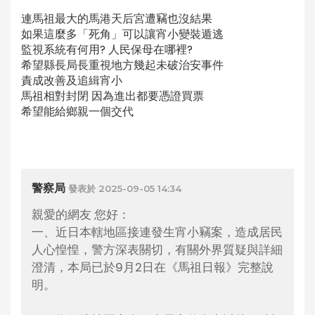
連馬祖最大的馬港天后宮遭竊也沒結果
如果這麼多「死角」可以讓宵小變裝遁逃
監視系統有何用? 人民保母在哪裡?
希望縣長局長重視地方幾起未破治安事件
責成改善及追緝宵小
馬祖相對封閉 因為進出都要憑證買票
希望能給鄉親一個交代
警察局
發表於 2025-09-05 14:34
親愛的網友 您好：
一、近日本轄地區接連發生宵小竊案，造成居民
人心惶惶，警方深表關切，有關外界質疑與詳細
澄清，本局已於9月2日在《馬祖日報》完整說
明。