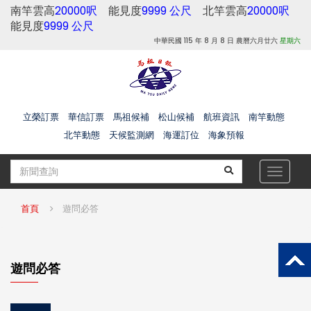
南竿雲高
20000呎
能見度
9999 公尺
北竿雲高
20000呎
能見度
9999 公尺
中華民國 115 年 8 月 8 日 農曆六月廿六
星期六
立榮訂票
華信訂票
馬祖候補
松山候補
航班資訊
南竿動態
北竿動態
天候監測網
海運訂位
海象預報
Toggle
navigat
首頁
遊問必答
遊問必答