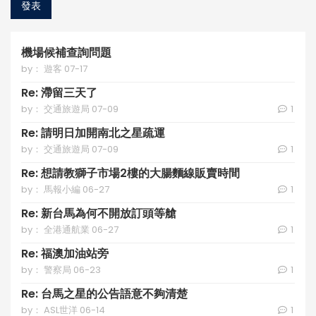
發表
機場候補查詢問題
by： 遊客 07-17
Re: 滯留三天了
by： 交通旅遊局 07-09
1
Re: 請明日加開南北之星疏運
by： 交通旅遊局 07-09
1
Re: 想請教獅子市場2樓的大腸麵線販賣時間
by： 馬報小編 06-27
1
Re: 新台馬為何不開放訂頭等艙
by： 全港通航業 06-27
1
Re: 福澳加油站旁
by： 警察局 06-23
1
Re: 台馬之星的公告語意不夠清楚
by： ASL世洋 06-14
1