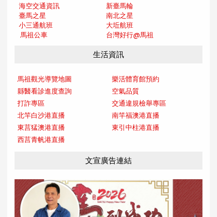
海空交通資訊
新臺馬輪
臺馬之星
南北之星
小三通航班
大坵航班
馬祖公車
台灣好行@馬
祖
生活資訊
馬祖觀光導覽地圖
樂活體育館預約
縣醫看診進度查詢
空氣品質
打詐專區
交通違規檢舉專區
北竿白沙港直播
南竿福澳港直播
東莒猛澳港直播
東引中柱港直播
西莒青帆港直播
文宣廣告連結